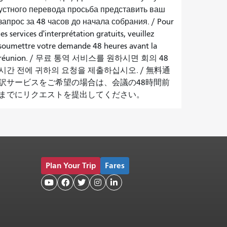
устного перевода просьба представить ваш
запрос за 48 часов до начала собрания.
/
Pour
les services d'interprétation gratuits, veuillez
soumettre votre demande 48 heures avant la
réunion.
/
무료 통역 서비스를 원하시면 회의 48
시간 전에 귀하의 요청을 제출하십시오.
/
無料通
訳サービスをご希望の場合は、会議の48時間前
までにリクエストを提出してください。
Plan Your Trip
Fares




