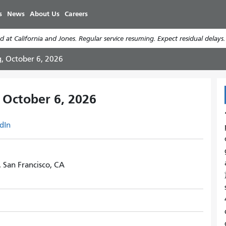
Skip
s
News
About Us
Careers
to
main
 at California and Jones. Regular service resuming. Expect residual delays
content
g, October 6, 2026
 October 6, 2026
dIn
, San Francisco, CA