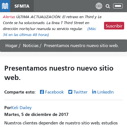
Pasar
SFMTA
Alt
al
nav
Alertas
ÚLTIMA ACTUALIZACIÓN: El retraso en Third y Le
contenido
Conte se ha solucionado. La línea T Third Street en
principal
Suscribir
dirección norte/sur reanuda su servicio regular.
(Más:
36
en las últimas 48 horas)
Hogar
Noticias
Presentamos nuestro nuevo sitio web.
Presentamos nuestro nuevo sitio
web.
Comparte esto:
Facebook
Twitter
LinkedIn
Por
Keli Dailey
Martes, 5 de diciembre de 2017
Nuestros clientes dependen de nuestro sitio web; estudios