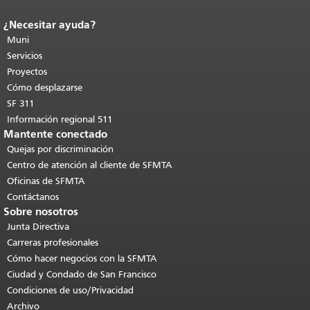
¿Necesitar ayuda?
Fin del contenido de la página.
El resto
de esta página se repite en todas las
Muni
páginas.
Volver al principio del
Servicios
contenido principal
.
Proyectos
Cómo desplazarse
SF 311
Información regional 511
Mantente conectado
Quejas por discriminación
Centro de atención al cliente de SFMTA
Oficinas de SFMTA
Contáctanos
Sobre nosotros
Junta Directiva
Carreras profesionales
Cómo hacer negocios con la SFMTA
Ciudad y Condado de San Francisco
Condiciones de uso/Privacidad
Archivo