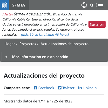
Pasar
SFMTA
Alt
al
nav
Alertas
ÚLTIMA ACTUALIZACIÓN: El servicio de tranvía
contenido
California Cable Car Line en dirección al centro de la
principal
ciudad ya está despejado en la intersección de California y
Suscribir
Jones. Se reanuda el servicio regular. Se esperan retrasos
residuales.
(Más:
30
en las últimas 48 horas)
Hogar
Proyectos
Actualizaciones del proyecto
Más información en esta sección
Actualizaciones del proyecto
Comparte esto:
Facebook
Twitter
LinkedIn
Mostrando datos de 1711 a 1725 de 1923.