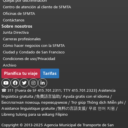
Quejas por discriminación
Centro de atención al cliente de SFMTA
Oficinas de SFMTA
Contáctanos
Sobre nosotros
Junta Directiva
Carreras profesionales
Cómo hacer negocios con la SFMTA
Ciudad y Condado de San Francisco
Condiciones de uso/Privacidad
Archivo
Planifica tu viaje
Tarifas





☎
311 (Fuera de SF 415.701.2311; TTY 415.701.2323) Asistencia
lingüística gratuita /
免費語言協助
/
Ayuda gratis con el idioma
/
Бесплатная помощь переводчиков
/
Trợ giúp Thông dịch Miễn phí
/
Assistance linguistique gratuite
/
無料の言語支援
/
무료 언어 지원
/
Libreng tulong para sa wikang Filipino
Copyright © 2013-2025 Agencia Municipal de Transporte de San