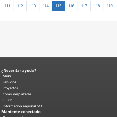
Paginación
111
112
113
114
115
116
117
118
119
ero
nterior
¿Necesitar ayuda?
Fin del contenido de la página.
El resto
de esta página se repite en todas las
Muni
páginas.
Volver al principio del
Servicios
contenido principal
.
Proyectos
Cómo desplazarse
SF 311
Información regional 511
Mantente conectado