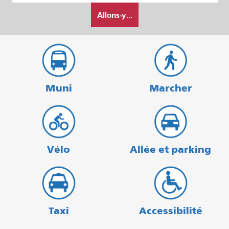
Comment
départ
Allons-y...
je
veux
voyager
Muni
Marcher
Vélo
Allée et parking
Taxi
Accessibilité