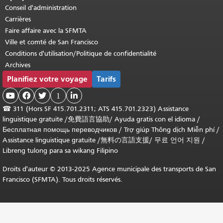
Conseil d'administration
Carrières
Faire affaire avec la SFMTA
Ville et comté de San Francisco
Conditions d'utilisation/Politique de confidentialité
Archives
Planifiez votre voyage
Tarifs



1

☎
311 (Hors SF 415.701.2311; ATS 415.701.2323) Assistance
linguistique gratuite /
免費語言協助
/
Ayuda gratis con el idioma
/
Бесплатная помощь переводчиков
/
Trợ giúp Thông dịch Miễn phí
/
Assistance linguistique gratuite
/
無料の言語支援
/
무료 언어 지원
/
Libreng tulong para sa wikang Filipino
Droits d'auteur © 2013-2025 Agence municipale des transports de San
Francisco (SFMTA). Tous droits réservés.