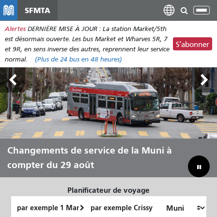
Aller
SFMTA
Bas
au
la
Alertes
DERNIÈRE MISE À JOUR : La station Market/5th
contenu
nav
est désormais ouverte. Les bus Market et Wharves 5R, 7
principal
S'abonner
et 9R, en sens inverse des autres, reprennent leur service
normal.
(Plus de
24 bus
en 48 heures)
Outside Lands, du 7 au 9 août
Changements de service de la Muni à
Laissez Muni vous transporter tout
Combler notre déficit budgétaire pour
compter du 29 août
au long de l'été
sauver la Muni
Planificateur de voyage
Lieu
Lieu
de
final