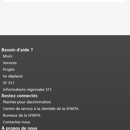
Besoin d'aide ?
Fin du contenu de la page.
Le reste de
cette page se répète sur chaque page.
Muni
Retour au haut du contenu principal
.
Services
Projets
Se déplacer
SF 311
Informations régionales 511
Restez connectés
Plaintes pour discrimination
Centre de service à la clientèle de la SFMTA
Bureaux de la SFMTA
Contactez-nous
À propos de nous