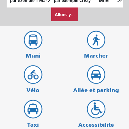
de
final
Comment
départ
Allons-y...
je
veux
voyager
Muni
Marcher
Vélo
Allée et parking
Taxi
Accessibilité