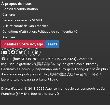
À propos de nous
Conseil d'administration
Carrières
Faire affaire avec la SFMTA
Ville et comté de San Francisco
Conditions d'utilisation/Politique de confidentialité
Archives
Planifiez votre voyage
Tarifs



1

☎
311 (hors SF 415.701.2311; ATS 415.701.2323) Assistance
linguistique gratuite /
免費語言協助
/
Ayuda gratis con el idioma
/
Бесплатная помощь переводчиков
/
Trợ giúp Thông dịch Miễn phí
/
Assistance linguistique gratuite
/
無料の言語支援
/
무료 언어 지원
/
Libreng tulong para sa wikang Filipino
Droits d'auteur © 2013-2025 Agence municipale des transports de San
Francisco (SFMTA). Tous droits réservés.