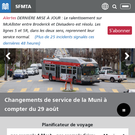
Aller
SFMTA
Bas
au
la
Alertes
DERNIÈRE MISE À JOUR : Le ralentissement sur
contenu
nav
McAllister entre Broderick et Divisadero est résolu. Les
principal
lignes 5 et 5R, dans les deux sens, reprennent leur
S'abonner
service normal.
(Plus de
25
incidents signalés ces
dernières 48 heures)
Outside Lands, du 7 au 9 août
Changements de service de la Muni à
Laissez Muni vous transporter tout
Combler notre déficit budgétaire pour
compter du 29 août
au long de l'été
sauver la Muni
Planificateur de voyage
Lieu
Lieu