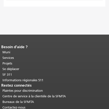
Besoin d'aide ?
Fin du contenu de la page.
Le reste de
cette page se répète sur chaque page.
Muni
Retour au haut du contenu principal
.
Services
Projets
Se déplacer
SF 311
Informations régionales 511
Restez connectés
Plaintes pour discrimination
Centre de service à la clientèle de la SFMTA
Bureaux de la SFMTA
Contactez-nous