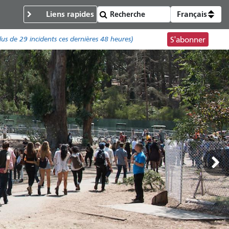
Liens rapides
Français
lus de
29 incidents
ces dernières 48 heures)
S'abonner