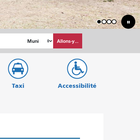
1
2
3
4
Allons-y...
Taxi
Accessibilité