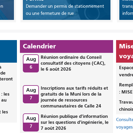
en
Demander un permis de stationnement
tran
ou une fermeture de rue
infor
Calendrier
Mise
voya
Réunion ordinaire du Conseil
Aug
consultatif des citoyens (CAC),
à
6
Espace
le 6 août 2026
 de
vendre
teront
Rempl
Inscriptions aux tarifs réduits et
Aug
: MISE
: les
gratuits de la Muni lors de la
7
 au
journée de ressources
Travau
a
communautaires de Calle 24
chinois
 les
Réunion publique d'information
Aug
Consulte
sur les questions d'ingénierie, le
7
voyages
7 août 2026