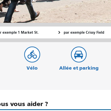
u
Lieu
Comment
final
je
art
veux
voyager
Vélo
Allée et parking
us vous aider ?