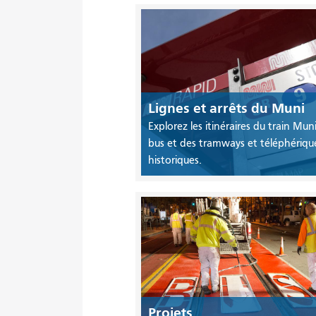
Lignes et arrêts du Muni
Explorez les itinéraires du train Mun
bus et des tramways et téléphériqu
historiques.
Projets