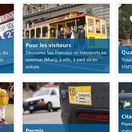
Pour les visiteurs
Qua
i, du
Découvrez San Francisco en transports en
es
commun (Muni), à vélo, à pied ou en
Trouv
voiture.
SFMTA
Cita
Payez
Permis
stat