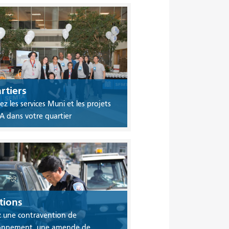
rtiers
ez les services Muni et les projets
 dans votre quartier
tions
 une contravention de
ionnement, une amende de