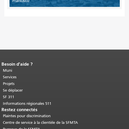
Francisco
Besoin d'aide ?
Fin du contenu de la page.
Le reste de
cette page se répète sur chaque page.
Muni
Retour au haut du contenu principal
.
Services
Projets
Se déplacer
SF 311
Informations régionales 511
Restez connectés
Plaintes pour discrimination
Centre de service à la clientèle de la SFMTA