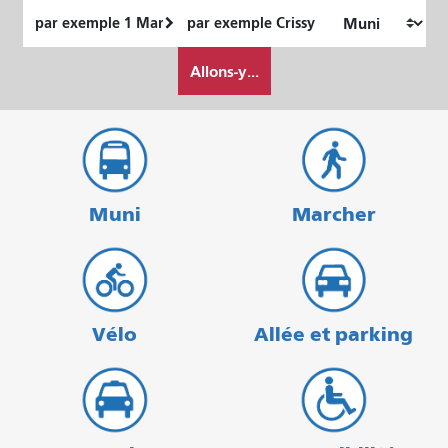
Lieu
Lieu
de
final
Comment
départ
Allons-y...
je
veux
voyager
Muni
Marcher
Vélo
Allée et parking