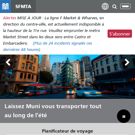
Aller
SFMTA
Bas
au
la
Alertes
MISE À JOUR : La ligne F Market & Wharves, en
contenu
nav
direction du centre-ville, est actuellement indisponible à
principal
la hauteur de la 11e rue. Veuillez emprunter le métro
S'abonner
Market Street dans les deux sens entre Castro et
Embarcadero.
(Plus de
24 incidents
signalés ces
dernières 48 heures)
Hors des terres publiques, du 7 au 9
Laissez Muni vous transporter tout
Combler notre déficit budgétaire pour
août
au long de l'été
sauver la Muni
Planificateur de voyage