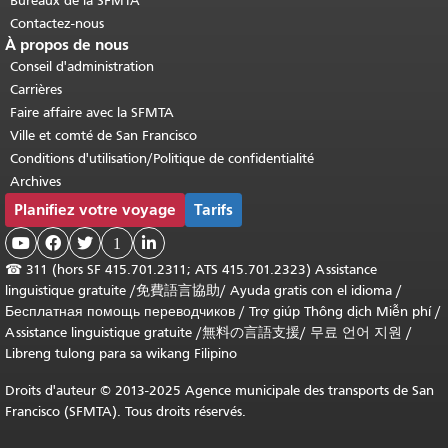
Bureaux de la SFMTA
Contactez-nous
À propos de nous
Conseil d'administration
Carrières
Faire affaire avec la SFMTA
Ville et comté de San Francisco
Conditions d'utilisation/Politique de confidentialité
Archives
Planifiez votre voyage
Tarifs



1

☎
311 (hors SF 415.701.2311; ATS 415.701.2323) Assistance
linguistique gratuite /
免費語言協助
/
Ayuda gratis con el idioma
/
Бесплатная помощь переводчиков
/
Trợ giúp Thông dịch Miễn phí
/
Assistance linguistique gratuite
/
無料の言語支援
/
무료 언어 지원
/
Libreng tulong para sa wikang Filipino
Droits d'auteur © 2013-2025 Agence municipale des transports de San
Francisco (SFMTA). Tous droits réservés.