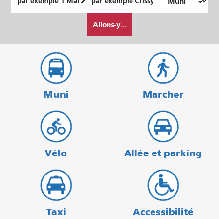
de
final
Comment
départ
Allons-y...
je
veux
voyager
Muni
Marcher
Vélo
Allée et parking
Taxi
Accessibilité