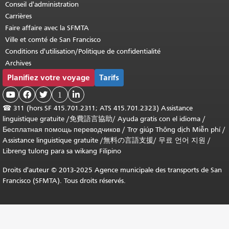
Conseil d'administration
Carrières
Faire affaire avec la SFMTA
Ville et comté de San Francisco
Conditions d'utilisation/Politique de confidentialité
Archives
Planifiez votre voyage
Tarifs



1

☎
311 (hors SF 415.701.2311; ATS 415.701.2323) Assistance
linguistique gratuite /
免費語言協助
/
Ayuda gratis con el idioma
/
Бесплатная помощь переводчиков
/
Trợ giúp Thông dịch Miễn phí
/
Assistance linguistique gratuite
/
無料の言語支援
/
무료 언어 지원
/
Libreng tulong para sa wikang Filipino
Droits d'auteur © 2013-2025 Agence municipale des transports de San
Francisco (SFMTA). Tous droits réservés.