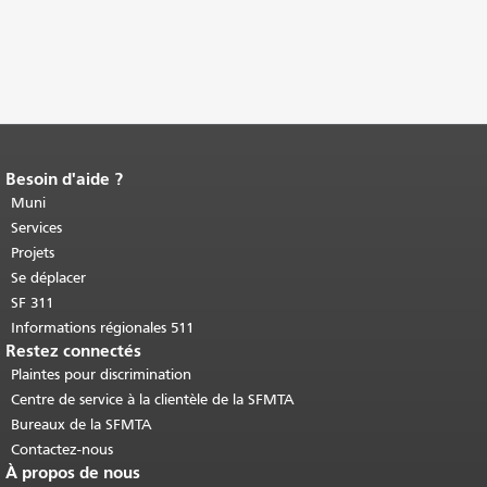
Besoin d'aide ?
Fin du contenu de la page.
Le reste de
cette page se répète sur chaque page.
Muni
Retour au haut du contenu principal
.
Services
Projets
Se déplacer
SF 311
Informations régionales 511
Restez connectés
Plaintes pour discrimination
Centre de service à la clientèle de la SFMTA
Bureaux de la SFMTA
Contactez-nous
À propos de nous