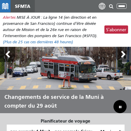
Aller
SFMTA
Bas
au
la
Alertes
MISE À JOUR : La ligne 14 (en direction et en
contenu
nav
provenance de San Francisco) continue d’être déviée
principal
autour de Mission et de la 26e rue en raison de
S'abonner
l’intervention des pompiers de San Francisco (#SFFD).
(Plus de
25
cas ces dernières 48 heures)
Outside Lands, du 7 au 9 août
Changements de service de la Muni à
Laissez Muni vous transporter tout
Combler notre déficit budgétaire pour
compter du 29 août
au long de l'été
sauver la Muni
Planificateur de voyage
Lieu
Lieu