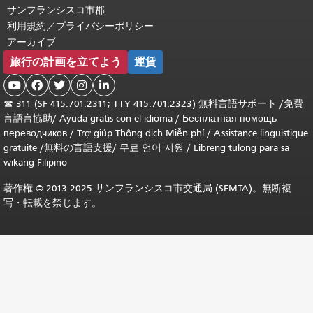
サンフランシスコ市郡
利用規約／プライバシーポリシー
アーカイブ
旅行の計画を立てよう
運賃





☎
311 (SF 415.701.2311; TTY 415.701.2323) 無料言語サポート /
免費
言語言協助
/
Ayuda gratis con el idioma
/
Бесплатная помощь
переводчиков
/
Trợ giúp Thông dịch Miễn phí
/
Assistance linguistique
gratuite
/
無料の言語支援
/
무료 언어 지원
/
Libreng tulong para sa
wikang Filipino
著作権 © 2013-2025 サンフランシスコ市交通局 (SFMTA)。無断複
写・転載を禁じます。