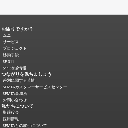
ン
お困りですか？
ページコンテンツの終わり。
このペー
ジの残りの部分はすべてのページで繰
ムニ
り返されます。
メインコンテンツの先
サービス
頭に戻る
。
プロジェクト
移動手段
SF 311
511 地域情報
つながりを保ちましょう
差別に関する苦情
SFMTAカスタマーサービスセンター
SFMTA事務所
お問い合わせ
私たちについて
取締役会
採用情報
SFMTAとの取引について