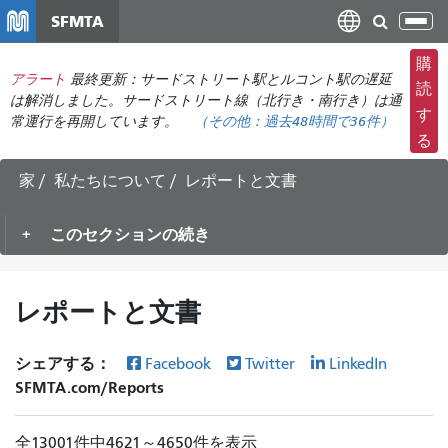
メ
SFMTA
ナ
イ
ビ
ン
購
ゲ
アラート
最終更新：サードストリート駅とルコント駅の遅延
コ
読
ー
は解消しました。サードストリート線（北行き・南行き）は通
ン
す
常運行を再開しています。
（その他：
過去48時間で
36件）
シ
テ
る
ョ
ン
ン
ツ
家
私たちについて
レポートと文書
の
に
切
移
このセクションの続き
り
動
替
え
レポートと文書
シェアする：
Facebook
Twitter
LinkedIn
SFMTA.com/Reports
全13001件中4621～4650件を表示