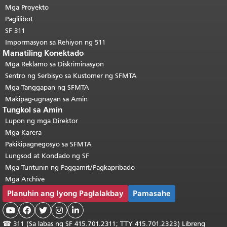
pahina.
Bumalik sa tuktok ng
Mga Proyekto
pangunahing nilalaman
.
Paglilibot
SF 311
Impormasyon sa Rehiyon ng 511
Manatiling Konektado
Mga Reklamo sa Diskriminasyon
Sentro ng Serbisyo sa Kustomer ng SFMTA
Mga Tanggapan ng SFMTA
Makipag-ugnayan sa Amin
Tungkol sa Amin
Lupon ng mga Direktor
Mga Karera
Pakikipagnegosyo sa SFMTA
Lungsod at Kondado ng SF
Mga Tuntunin ng Paggamit/Pagkapribado
Mga Archive
Planuhin ang Iyong Paglalakbay
Pamasahe





☎
311 (Sa labas ng SF 415.701.2311; TTY 415.701.2323) Libreng