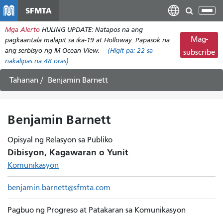
Laktawan
SFMTA
I-
ang
tog
Mga Alerto
HULING UPDATE: Natapos na ang
pangunahing
ang
Mag-
pagkaantala malapit sa ika-19 at Holloway. Papasok na
nilalaman
nab
ang serbisyo ng M Ocean View.
(Higit pa:
22
sa
subscribe
nakalipas na 48 oras)
Tahanan
Benjamin Barnett
Benjamin Barnett
Opisyal ng Relasyon sa Publiko
Dibisyon, Kagawaran o Yunit
Komunikasyon
benjamin.barnett@sfmta.com
Pagbuo ng Progreso at Patakaran sa Komunikasyon