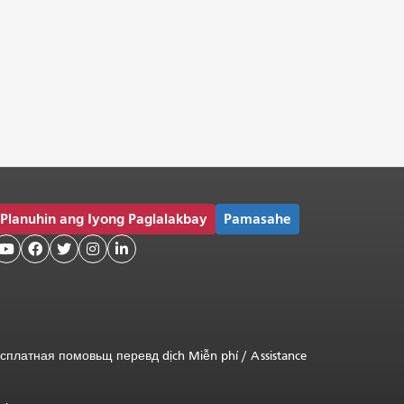
Planuhin ang Iyong Paglalakbay
Pamasahe





сплатная
помовьщ
перевд
dịch Miễn phí
/
Assistance