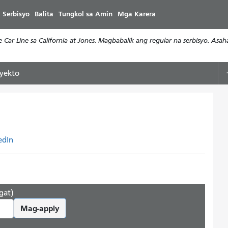
Laktawan
 Serbisyo
Balita
Tungkol sa Amin
Mga Karera
ang
pangunahing
Car Line sa California at Jones. Magbabalik ang regular na serbisyo. Asa
nilalaman
yekto
edIn
gat)
Mag-apply