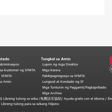
ktado
Tungkol sa Amin
skriminasyon
Lupon ng mga Direktor
o sa Kustomer ng SFMTA
Mga Karera
g SFMTA
Pakikipagnegosyo sa SFMTA
sa Amin
Lungsod at Kondado ng SF
Mga Tuntunin ng Paggamit/Pagkapribado
Mga Archive
) Libreng tulong sa wika /
免費語言協助
/
Ayuda gratis con el idioma
/
Бе
/
Libreng tulong para sa wikang Filipino