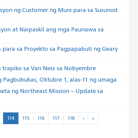
syon ng Customer ng Muni para sa Susunod
syon at Naipaskil ang mga Paunawa sa
para sa Proyekto sa Pagpapabuti ng Geary
trapiko sa Van Ness sa Nobyembre
g Pagbubukas, Oktubre 1, alas-11 ng umaga
ta ng Northeast Mission -- Update sa
Susunod
Huli
114
115
116
117
118
›
»
›
»