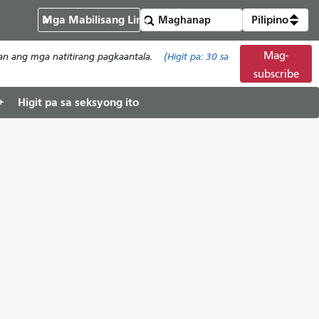
Mga Mabilisang Link
Pilipino
Mag-
han ang mga natitirang pagkaantala.
(Higit pa:
30
sa
subscribe
Higit pa sa seksyong ito