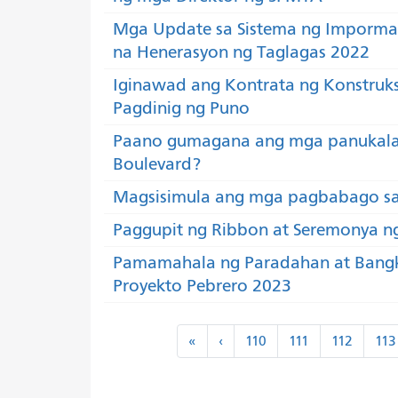
Mga Update sa Sistema ng Imporma
na Henerasyon ng Taglagas 2022
Iginawad ang Kontrata ng Konstruk
Pagdinig ng Puno
Paano gumagana ang mga panukala 
Boulevard?
Magsisimula ang mga pagbabago sa 
Paggupit ng Ribbon at Seremonya n
Pamamahala ng Paradahan at Bangke
Proyekto Pebrero 2023
Paginasyon
«
‹
«
‹
110
111
112
113
Una
Nakaraan