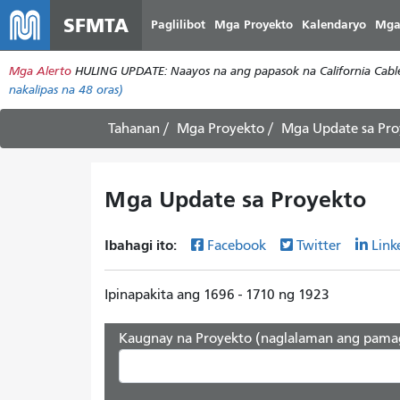
SFMTA
Paglilibot
Mga Proyekto
Kalendaryo
Mga
Mga Alerto
HULING UPDATE: Naayos na ang papasok na California Cable 
nakalipas na 48 oras)
Tahanan
Mga Proyekto
Mga Update sa Pro
Mga Update sa Proyekto
Ibahagi ito:
Facebook
Twitter
Link
Ipinapakita ang 1696 - 1710 ng 1923
Kaugnay na Proyekto (naglalaman ang pama