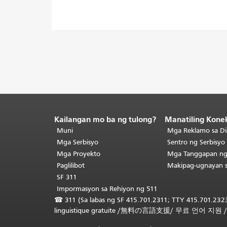
Kailangan mo ba ng tulong?
Manatiling Kone
Katapusan
ng
Muni
Mga Reklamo sa Di
nilalaman
Mga Serbisyo
Sentro ng Serbisy
ng
Mga Proyekto
Mga Tanggapan n
pahina.
Ang
Paglilibot
Makipag-ugnayan 
natitirang
SF 311
bahagi
Impormasyon sa Rehiyon ng 511
ng
☎
311 (Sa labas ng SF 415.701.2311; TTY 415.701.2323
pahinang
linguistique gratuite
/
無料の言語支援
/
무료 언어 지원
ito
ay