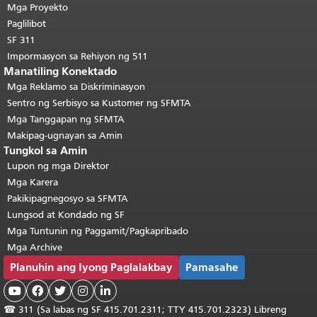
pahina.
Bumalik sa tuktok ng
Mga Proyekto
pangunahing nilalaman
.
Paglilibot
SF 311
Impormasyon sa Rehiyon ng 511
Manatiling Konektado
Mga Reklamo sa Diskriminasyon
Sentro ng Serbisyo sa Kustomer ng SFMTA
Mga Tanggapan ng SFMTA
Makipag-ugnayan sa Amin
Tungkol sa Amin
Lupon ng mga Direktor
Mga Karera
Pakikipagnegosyo sa SFMTA
Lungsod at Kondado ng SF
Mga Tuntunin ng Paggamit/Pagkapribado
Mga Archive
Planuhin ang Iyong Paglalakbay
Pamasahe





☎
311 (Sa labas ng SF 415.701.2311; TTY 415.701.2323) Libreng