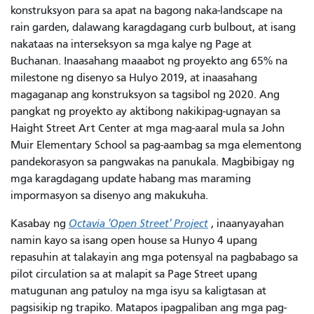
konstruksyon para sa apat na bagong naka-landscape na
rain garden, dalawang karagdagang curb bulbout, at isang
nakataas na interseksyon sa mga kalye ng Page at
Buchanan. Inaasahang maaabot ng proyekto ang 65% na
milestone ng disenyo sa Hulyo 2019, at inaasahang
magaganap ang konstruksyon sa tagsibol ng 2020. Ang
pangkat ng proyekto ay aktibong nakikipag-ugnayan sa
Haight Street Art Center at mga mag-aaral mula sa John
Muir Elementary School sa pag-aambag sa mga elementong
pandekorasyon sa pangwakas na panukala. Magbibigay ng
mga karagdagang update habang mas maraming
impormasyon sa disenyo ang makukuha.
Kasabay ng
Octavia 'Open Street' Project
, inaanyayahan
namin kayo sa isang open house sa Hunyo 4 upang
repasuhin at talakayin ang mga potensyal na pagbabago sa
pilot circulation sa at malapit sa Page Street upang
matugunan ang patuloy na mga isyu sa kaligtasan at
pagsisikip ng trapiko. Matapos ipagpaliban ang mga pag-