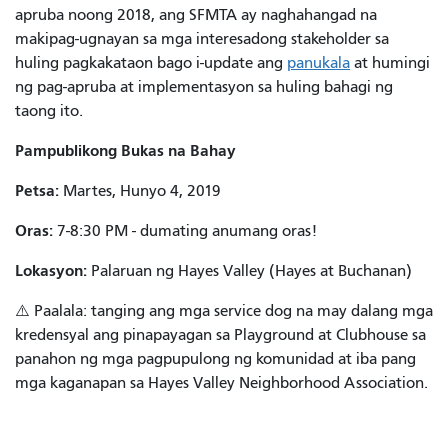
apruba noong 2018, ang SFMTA ay naghahangad na
makipag-ugnayan sa mga interesadong stakeholder sa
huling pagkakataon bago i-update ang
panukala
at humingi
ng pag-apruba at implementasyon sa huling bahagi ng
taong ito.
Pampublikong Bukas na Bahay
Petsa:
Martes, Hunyo 4, 2019
Oras:
7-8:30 PM - dumating anumang oras!
Lokasyon:
Palaruan ng Hayes Valley (Hayes at Buchanan)
⚠️ Paalala: tanging ang mga service dog na may dalang mga
kredensyal ang pinapayagan sa Playground at Clubhouse sa
panahon ng mga pagpupulong ng komunidad at iba pang
mga kaganapan sa Hayes Valley Neighborhood Association.