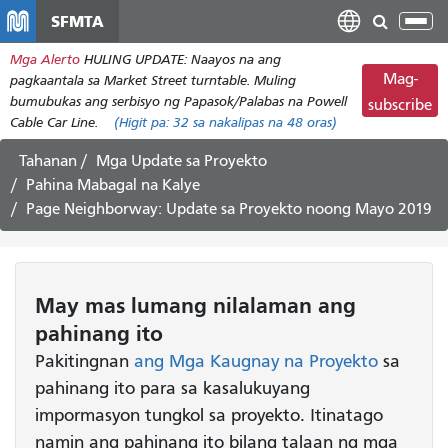
Laktawan
SFMTA
I-
ang
tog
Mga Alerto
HULING UPDATE: Naayos na ang
pangunahing
ang
Mag-
pagkaantala sa Market Street turntable. Muling
nilalaman
nab
bumubukas ang serbisyo ng Papasok/Palabas na Powell
subscribe
Cable Car Line.
(Higit pa:
32
sa nakalipas na 48 oras)
Tahanan
Mga Update sa Proyekto
Pahina Mabagal na Kalye
Page Neighborway: Update sa Proyekto noong Mayo 2019
May mas lumang nilalaman ang
pahinang ito
Pakitingnan
ang Mga Kaugnay na Proyekto
sa
pahinang ito para sa kasalukuyang
impormasyon tungkol sa proyekto. Itinatago
namin ang pahinang ito bilang talaan ng mga