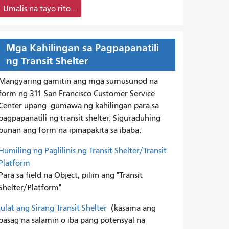
Umalis na tayo rito...
Mga Kahilingan sa Pagpapanatili
ng Transit Shelter
Mangyaring gamitin ang mga sumusunod na
form ng 311 San Francisco Customer Service
Center upang
gumawa ng kahilingan para sa
pagpapanatili ng transit shelter. Siguraduhing
punan ang form na ipinapakita sa ibaba:
Humiling ng Paglilinis ng Transit Shelter/Transit
Platform
Para sa field na Object, piliin ang "Transit
Shelter/Platform"
Iulat ang Sirang Transit Shelter
(kasama ang
basag na salamin o iba pang potensyal na