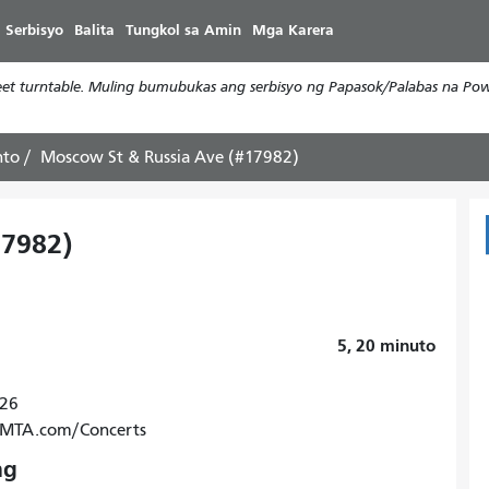
Laktawan
 Serbisyo
Balita
Tungkol sa Amin
Mga Karera
ang
pangunahing
t turntable. Muling bumubukas ang serbisyo ng Papasok/Palabas na Powe
nilalaman
nto
Moscow St & Russia Ave (#17982)
17982)
5, 20
minuto
026
SFMTA.com/Concerts
ng