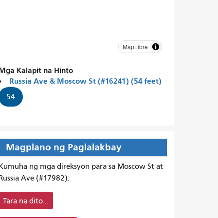
MapLibre
Mga Kalapit na Hinto
Russia Ave & Moscow St (#16241) (54 feet)
54
Magplano ng Paglalakbay
Kumuha ng mga direksyon para sa Moscow St at
Russia Ave (#17982):
Tara na dito...