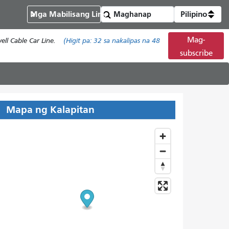
Mga Mabilisang Link
Pilipino
Mag-
ll Cable Car Line.
(Higit pa:
32
sa nakalipas na 48
subscribe
Mapa ng Kalapitan