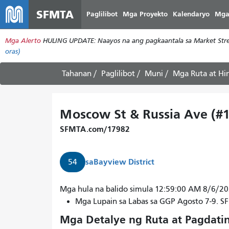
SFMTA
Paglilibot
Mga Proyekto
Kalendaryo
Mga
Mga Alerto
HULING UPDATE: Naayos na ang pagkaantala sa Market Stree
oras)
Tahanan
Paglilibot
Muni
Mga Ruta at Hi
Moscow St & Russia Ave (#
SFMTA.com/17982
sa
Bayview District
54
Mga hula na balido simula 12:59:00 AM 8/6/2
Mga Lupain sa Labas sa GGP Agosto 7-9. 
Mga Detalye ng Ruta at Pagdati