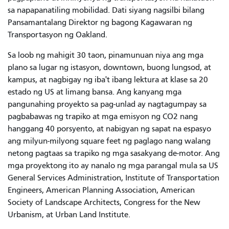
sa napapanatiling mobilidad. Dati siyang nagsilbi bilang
Pansamantalang Direktor ng bagong Kagawaran ng
Transportasyon ng Oakland.
Sa loob ng mahigit 30 taon, pinamunuan niya ang mga
plano sa lugar ng istasyon, downtown, buong lungsod, at
kampus, at nagbigay ng iba't ibang lektura at klase sa 20
estado ng US at limang bansa. Ang kanyang mga
pangunahing proyekto sa pag-unlad ay nagtagumpay sa
pagbabawas ng trapiko at mga emisyon ng CO2 nang
hanggang 40 porsyento, at nabigyan ng sapat na espasyo
ang milyun-milyong square feet ng paglago nang walang
netong pagtaas sa trapiko ng mga sasakyang de-motor. Ang
mga proyektong ito ay nanalo ng mga parangal mula sa US
General Services Administration, Institute of Transportation
Engineers, American Planning Association, American
Society of Landscape Architects, Congress for the New
Urbanism, at Urban Land Institute.