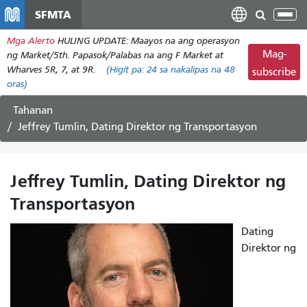
Laktawan
SFMTA
I-
ang
tog
Mga Alerto
HULING UPDATE: Maayos na ang operasyon
pangunahing
ang
Mag-
ng Market/5th. Papasok/Palabas na ang F Market at
nilalaman
nab
Wharves 5R, 7, at 9R.
(Higit pa:
24
sa nakalipas na 48
subscribe
oras)
Tahanan
Jeffrey Tumlin, Dating Direktor ng Transportasyon
Jeffrey Tumlin, Dating Direktor ng
Transportasyon
Dating
Direktor ng