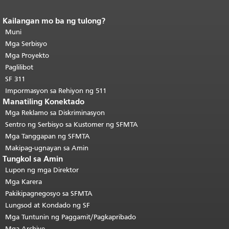
Kailangan mo ba ng tulong?
Katapusan ng nilalaman ng
pahina.
Muni
Ang natitirang bahagi ng
pahinang ito ay nauulit sa bawat
Mga Serbisyo
pahina.
Bumalik sa tuktok ng
Mga Proyekto
pangunahing nilalaman
.
Paglilibot
SF 311
Impormasyon sa Rehiyon ng 511
Manatiling Konektado
Mga Reklamo sa Diskriminasyon
Sentro ng Serbisyo sa Kustomer ng SFMTA
Mga Tanggapan ng SFMTA
Makipag-ugnayan sa Amin
Tungkol sa Amin
Lupon ng mga Direktor
Mga Karera
Pakikipagnegosyo sa SFMTA
Lungsod at Kondado ng SF
Mga Tuntunin ng Paggamit/Pagkapribado
Mga Archive