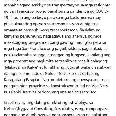
mahahalagang serbisyo sa transportasyon sa mga residente
ng San Francisco noong panahon ng pandemya ng COVID-
19, inuuna ang serbisyo para sa mga kostumer na may
pinakakaunting opsyon sa transportasyon at higit na
umaasa sa pampublikong transportasyon. Sa ilalim ng
kanyang pamumuno, nagsagawa ang ahensya ng mga
makabagong programa upang gawing mas ligtas para sa
mga taga-San Francisco ang pagbibisikleta, paglalakad, at
pakikisalamuha sa mga lansangan ng lungsod, kabilang ang
mga programang naglimita sa trapiko sa mga itinalagang
"Mabagal na Kalye" at lumikha ng ligtas at walang sasakyan
na mga promenade sa Golden Gate Park at sa tabi ng
Karagatang Pasipiko. Nakumpleto rin ng ahensya ang mga
pangunahing proyekto sa konstruksyon tulad ng Van Ness
Bus Rapid Transit Corridor, ang una sa San Francisco.
Si Jeffrey ay ang dating direktor ng estratehiya sa
Nelson\Nygaard Consulting Associates, isang kompanya sa
pagpaplano at inhinyeriya ng transportasyon na nakatuon