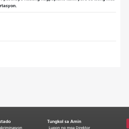
rtasyon.
ktado
Tungkol sa Amin
skriminasyon
Lupon ng mga Direktor