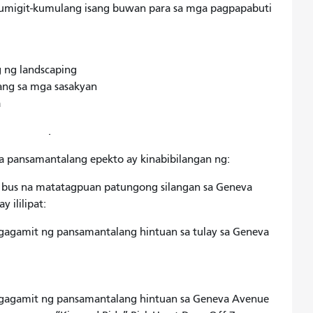
humigit-kumulang isang buwan para sa mga pagpapabuti
 ng landscaping
ang sa mga sasakyan
a
.
a pansamantalang epekto ay kinabibilangan ng:
 bus na matatagpuan patungong silangan sa Geneva
 ililipat:
agamit ng pansamantalang hintuan sa tulay sa Geneva
gagamit ng pansamantalang hintuan sa Geneva Avenue