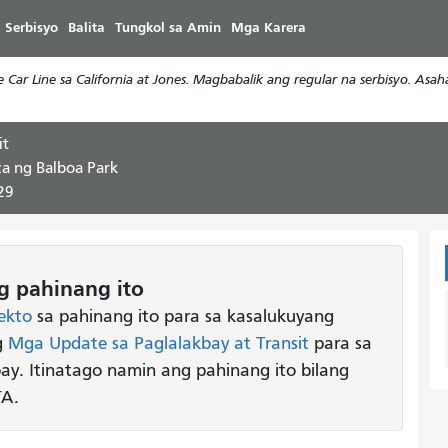
Laktawan
 Serbisyo
Balita
Tungkol sa Amin
Mga Karera
ang
pangunahing
Car Line sa California at Jones. Magbabalik ang regular na serbisyo. Asa
nilalaman
it
za ng Balboa Park
29
 pahinang ito
ekto
sa pahinang ito para sa kasalukuyang
g
Mga Update sa Paglalakbay at Transit
para sa
y. Itinatago namin ang pahinang ito bilang
TA.