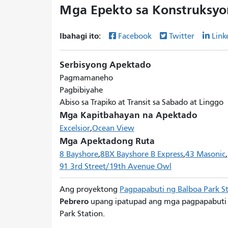
Mga Epekto sa Konstruksyon
Ibahagi ito:
Facebook
Twitter
Link
Serbisyong Apektado
Pagmamaneho
Pagbibiyahe
Abiso sa Trapiko at Transit sa Sabado at Linggo
Mga Kapitbahayan na Apektado
Excelsior
Ocean View
Mga Apektadong Ruta
8 Bayshore
8BX Bayshore B Express
43 Masonic
91 3rd Street/19th Avenue Owl
Ang proyektong
Pagpapabuti ng Balboa Park St
Pebrero
upang ipatupad ang mga pagpapabuti sa k
Park Station.