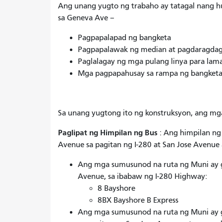
Ang unang yugto ng trabaho ay tatagal nang 
sa Geneva Ave –
Pagpapalapad ng bangketa
Pagpapalawak ng median at pagdaragdag
Paglalagay ng mga pulang linya para lam
Mga pagpapahusay sa rampa ng bangket
Sa unang yugtong ito ng konstruksyon, ang mg
Paglipat ng Himpilan ng Bus
: Ang himpilan ng
Avenue sa pagitan ng I-280 at San Jose Avenue ay
Ang mga sumusunod na ruta ng Muni ay g
Avenue, sa ibabaw ng I-280 Highway:
8 Bayshore
8BX Bayshore B Express
Ang mga sumusunod na ruta ng Muni ay 