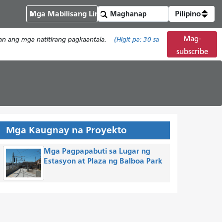
Mga Mabilisang Link
Pilipino
Mag-
han ang mga natitirang pagkaantala.
(Higit pa:
30
sa
subscribe
Mga Kaugnay na Proyekto
Mga Pagpapabuti sa Lugar ng
Estasyon at Plaza ng Balboa Park