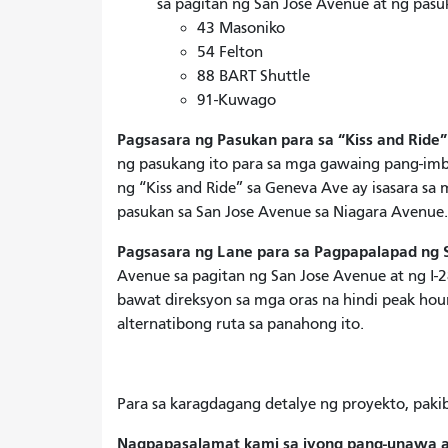
sa pagitan ng San Jose Avenue at ng pasuk
43 Masoniko
54 Felton
88 BART Shuttle
91-Kuwago
Pagsasara ng Pasukan para sa “Kiss and Ride”
ng pasukang ito para sa mga gawaing pang-imbu
ng “Kiss and Ride” sa Geneva Ave ay isasara s
pasukan sa San Jose Avenue sa Niagara Avenue.
Pagsasara ng Lane para sa Pagpapalapad ng 
Avenue sa pagitan ng San Jose Avenue at ng I-2
bawat direksyon sa mga oras na hindi peak hou
alternatibong ruta sa panahong ito.
Para sa karagdagang detalye ng proyekto, pakib
Nagpapasalamat kami sa iyong pang-unawa a