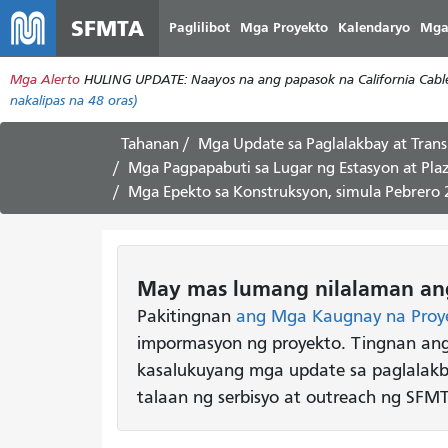
SFMTA
Paglilibot
Mga Proyekto
Kalendaryo
Mga
Mga Alerto
HULING UPDATE: Naayos na ang papasok na California Cable 
nakalipas na 48 oras)
Tahanan
Mga Update sa Paglalakbay at Trans
Mga Pagpapabuti sa Lugar ng Estasyon at Pla
Mga Epekto sa Konstruksyon, simula Pebrero 
May mas lumang nilalaman ang
Pakitingnan
ang Mga Kaugnay na Proy
impormasyon ng proyekto. Tingnan an
kasalukuyang mga update sa paglalakba
talaan ng serbisyo at outreach ng SFM