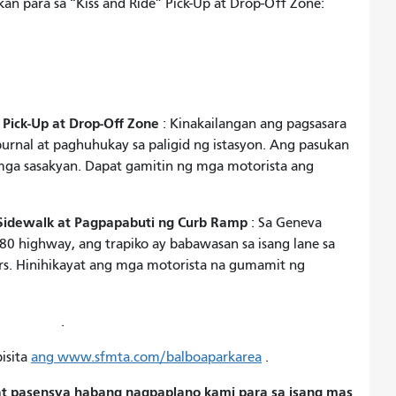
an para sa “Kiss and Ride” Pick-Up at Drop-Off Zone:
 Pick-Up at Drop-Off Zone
: Kinakailangan ang pagsasara
rnal at paghuhukay sa paligid ng istasyon. Ang pasukan
a mga sasakyan. Dapat gamitin ng mga motorista ang
Sidewalk at Pagpapabuti ng Curb Ramp
: Sa Geneva
80 highway, ang trapiko ay babawasan sa isang lane sa
rs. Hinihikayat ang mga motorista na gumamit ng
.
isita
ang www.sfmta.com/balboaparkarea
.
t pasensya habang nagpaplano kami para sa isang mas