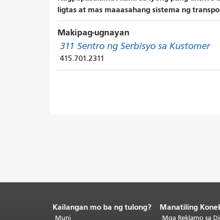
ligtas at mas maaasahang sistema ng transpo
Makipag-ugnayan
311 Sentro ng Serbisyo sa Kustomer
415.701.2311
Kailangan mo ba ng tulong?
Manatiling Kone
Katapusan
ng
Muni
Mga Reklamo sa Di