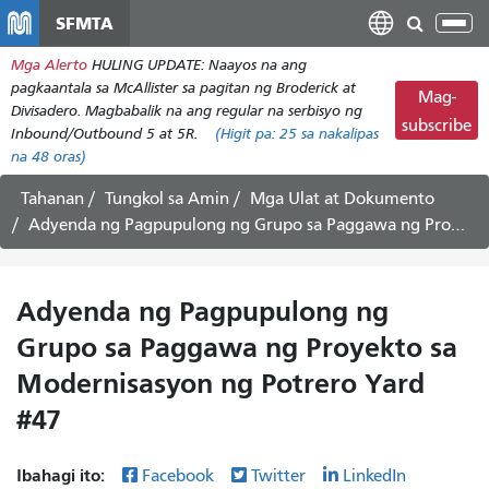
Laktawan
SFMTA
I-
ang
tog
Mga Alerto
HULING UPDATE: Naayos na ang
pangunahing
ang
pagkaantala sa McAllister sa pagitan ng Broderick at
nilalaman
Mag-
nab
Divisadero. Magbabalik na ang regular na serbisyo ng
subscribe
Inbound/Outbound 5 at 5R.
(Higit pa:
25
sa nakalipas
na 48 oras)
Tahanan
Tungkol sa Amin
Mga Ulat at Dokumento
Adyenda ng Pagpupulong ng Grupo sa Paggawa ng Proyekto sa Modernisasyon ng Potrero Yard #47
Adyenda ng Pagpupulong ng
Grupo sa Paggawa ng Proyekto sa
Modernisasyon ng Potrero Yard
#47
Ibahagi ito:
Facebook
Twitter
LinkedIn