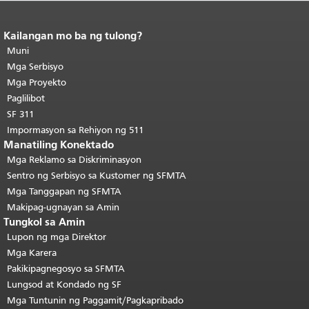
Kailangan mo ba ng tulong?
Katapusan ng nilalaman ng
pahina.
Muni
Ang natitirang bahagi ng
pahinang ito ay nauulit sa bawat
Mga Serbisyo
pahina.
Bumalik sa tuktok ng
Mga Proyekto
pangunahing nilalaman
.
Paglilibot
SF 311
Impormasyon sa Rehiyon ng 511
Manatiling Konektado
Mga Reklamo sa Diskriminasyon
Sentro ng Serbisyo sa Kustomer ng SFMTA
Mga Tanggapan ng SFMTA
Makipag-ugnayan sa Amin
Tungkol sa Amin
Lupon ng mga Direktor
Mga Karera
Pakikipagnegosyo sa SFMTA
Lungsod at Kondado ng SF
Mga Tuntunin ng Paggamit/Pagkapribado