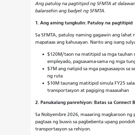
Ang patuloy na pagtitipid ng SFMTA at dalaw
balansehin ang badyet ng SFMTA.
1. Ang aming tungkulin: Patuloy na pagtitipid
Sa SFMTA, patuloy naming gagawin ang lahat
mapataas ang kahusayan. Narito ang isang sul
$120M/taon na matitipid sa mga tauhan 
empleyado, pagsasama-sama ng mga tung
$7M ang natipid sa mga pagsasaayos sa se
ng ruta
$10M taunang matitipid simula FY25 sal
transportasyon at pagiging maaasahan
2. Panukalang panrehiyon: Batas sa Connect 
Sa Nobyembre 2026, maaaring magkaroon ng p
pagtaas ng buwis sa pagbebenta upang pondoha
transportasyon sa rehiyon.