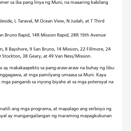
umer sa iba pang linya ng Muni, na maaaring kabilang
leside, L Taraval, M Ocean View, N Judah, at T Third
 San Bruno Rapid, 14R Mission Rapid, 28R 19th Avenue
n, 8 Bayshore, 9 San Bruno, 14 Mission, 22 Fillmore, 24
0 Stockton, 38 Geary, at 49 Van Ness/Mission.
s ay makakaapekto sa pang-araw-araw na buhay ng libu-
 manggagawa, at mga pamilyang umaasa sa Muni. Kaya
mga panganib sa inyong biyahe at sa mga potensyal na
atili ang mga programa, at mapalago ang serbisyo ng
ansyal ay mangangailangan ng maraming mapagkukunan