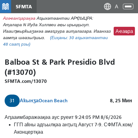
Аҵакы
SFMTA
Ана
хада
аԥс
Агәҽанҵарақәа
Аҵыхәтәантәи АРҾЫЦРА:
ахь
Аҭалара N Иуда Хиллвеи аҿы ирыцқьоуп.
аиасра
Иааиԥмырҟьаӡакәа амаҵзура аиҭалагара. Иаанхаз
Аҽаҩра
аамҭа шәазыԥшыз.
(Еиҳаны:
30
аҵыхәтәантәи
48 сааҭ рзы)
Balboa St & Park Presidio Blvd
(#13070)
SFMTA.com/13070
Аҟынӡа
Ocean Beach
8, 25
Мин
31
Аԥааимбаражәақәа аус руеит 9:24:05 PM 8/6/2026
ГГП аҟны адгьылқәа анҭыҵ Август 7-9. СФМТА.ком/
Аконцертқәа