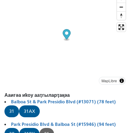
MapLibre
Ааигәа иҟоу ааҭгыларҭақәа
Balboa St & Park Presidio Blvd (#13071) (78 feet)
31
31AX
Park Presidio Blvd & Balboa St (#15946) (94 feet)