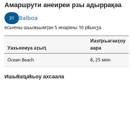
Амаршрути анеиреи рзы адыррақәа
Balboa
31
есыҽны шьыжьымҭан 5 инаркны 10 рҟынӡа
Иазԥхьагәаҭоу
Уахьнеиуа аҭыԥ
аара
Ocean Beach
8, 25 мин
Ишыҟаҵәҟьоу ахсаала