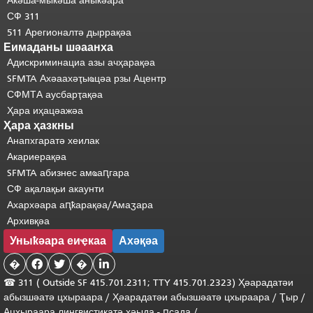
Акәша-мыкәша аныҟәара
СФ 311
511 Арегионалтә дыррақәа
Еимаданы шәаанха
Адискриминациа азы ачҳарақәа
SFMTA Ахәаахәҭыҩцәа рзы Ацентр
СФМТА аусбарҭақәа
Ҳара иҳацәажәа
Ҳара ҳазкны
Анапхгаратә хеилак
Акариерақәа
SFMTA абизнес амҩаԥгара
СФ ақалақьи акаунти
Ахархәара аԥҟарақәа/Амаӡара
Архивқәа
Уныҟәара еиҿкаа
Ахәқәа
�


�

☎ 311 (
Outside
SF 415.701.2311; TTY 415.701.2323) Ҳәарадатәи
абызшәатә цхыраара
/
Ҳәарадатәи
абызшәатә
цхыраара
/
Ҭыр
/
Ацхыраара
лингвистикатә
хәыда
-
ԥсада
/