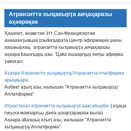
Атранзиттә хыҵакырҭа аиҷаҳаразы
аҳәарақәа
Ҳаҳәоит, анаҩстәи 311 Сан-Францискотәи
ахәаахәҭыҩцәа рзыҟаҵаратә Центр аформақәа шәхы
иашәырхәа,
атранзиттә хыҵакырҭа аиҷаҳаразы
аҳәара ҟашәҵарц азы. Ҵаҟа ишаарԥшу еиԥш аформа
ҭажәгал:
Аҭахра Атранзиттә хыҵакырҭа/Атранзиттә платформа
арыцқьара
Аобект аҭыԥ азы, иалышәх "Атранзиттә хыҵакырҭа/
Аплатформа"
Иԥхасҭахаз атранзиттә хыҵакырҭа аҳасабырба
(аҵәца
ԥҽыха мамзаргьы даҽа шәарҭарақәак рыла)
Аҳәара аҟазшьа аҭыԥ азы, иалышәх "Атранзиттә
хыҵакырҭа/Аплатформа"