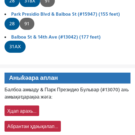
28
31BX
91
Park Presidio Blvd & Balboa St (#15947) (155 feet)
28
91
Balboa St & 14th Ave (#13042) (177 feet)
31AX
Аныҟәара аплан
Балбоа амҩаду & Парк Президио Бульвар (#13070) ахь
амҩақәҵарақәа жәга:
Ҳцап арахь...
Абрантәи ҳдәықәлап...