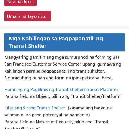
Tara na dito...
Umalis na tayo rito...
Mga Kahilingan sa Pagpapanatili ng
Transit Shelter
Mangyaring gamitin ang mga sumusunod na form ng 311
San Francisco Customer Service Center upang
gumawa ng
kahilingan para sa pagpapanatili ng transit shelter.
Siguraduhing punan ang form na ipinapakita sa ibaba:
Humiling ng Paglilinis ng Transit Shelter/Transit Platform
Para sa field na Object, piliin ang "Transit Shelter/Platform"
Iulat ang Sirang Transit Shelter
(kasama ang basag na
salamin o iba pang potensyal na panganib)
Para sa field na Nature of Request, piliin ang "Transit
Shelter/Platform"