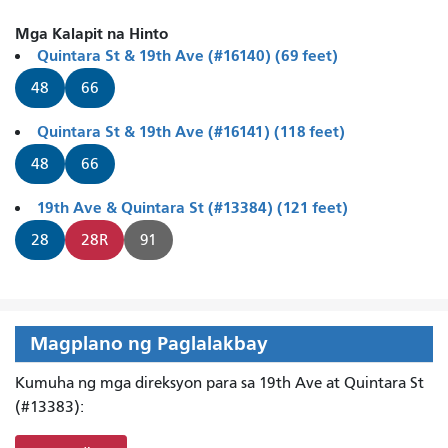
Mga Kalapit na Hinto
Quintara St & 19th Ave (#16140) (69 feet)
48
66
Quintara St & 19th Ave (#16141) (118 feet)
48
66
19th Ave & Quintara St (#13384) (121 feet)
28
28R
91
Magplano ng Paglalakbay
Kumuha ng mga direksyon para sa 19th Ave at Quintara St
(#13383):