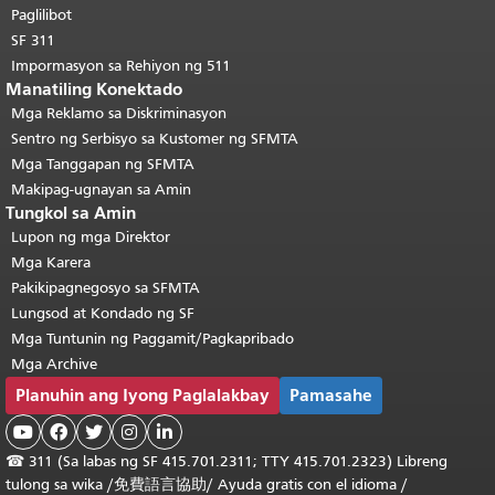
pangunahing nilalaman
.
Paglilibot
SF 311
Impormasyon sa Rehiyon ng 511
Manatiling Konektado
Mga Reklamo sa Diskriminasyon
Sentro ng Serbisyo sa Kustomer ng SFMTA
Mga Tanggapan ng SFMTA
Makipag-ugnayan sa Amin
Tungkol sa Amin
Lupon ng mga Direktor
Mga Karera
Pakikipagnegosyo sa SFMTA
Lungsod at Kondado ng SF
Mga Tuntunin ng Paggamit/Pagkapribado
Mga Archive
Planuhin ang Iyong Paglalakbay
Pamasahe





☎
311 (Sa labas ng SF 415.701.2311; TTY 415.701.2323) Libreng
tulong sa wika /
免費語言協助
/
Ayuda gratis con el idioma
/