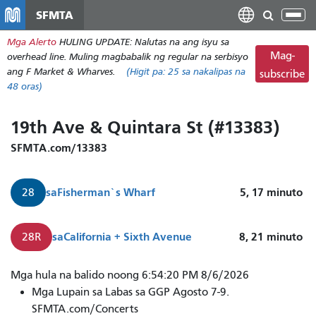
Laktawan
SFMTA
I-
ang
tog
Mga Alerto
HULING UPDATE: Nalutas na ang isyu sa
pangunahing
ang
Mag-
overhead line. Muling magbabalik ng regular na serbisyo
nilalaman
nab
ang F Market & Wharves.
(Higit pa:
25
sa nakalipas na
subscribe
48 oras)
19th Ave & Quintara St (#13383)
SFMTA.com/13383
sa
Fisherman`s Wharf
5, 17
minuto
28
sa
California + Sixth Avenue
8, 21
minuto
28R
Mga hula na balido noong 6:54:20 PM 8/6/2026
Mga Lupain sa Labas sa GGP Agosto 7-9.
SFMTA.com/Concerts