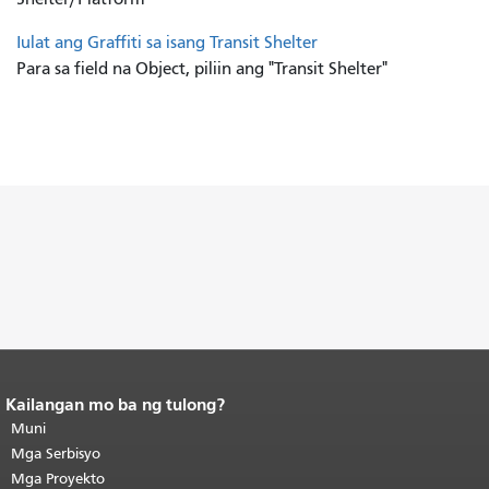
Iulat ang Graffiti sa isang Transit Shelter
Para sa field na Object, piliin ang "Transit Shelter"
Kailangan mo ba ng tulong?
Katapusan ng nilalaman ng
pahina.
Muni
Ang natitirang bahagi ng
pahinang ito ay nauulit sa bawat
Mga Serbisyo
pahina.
Bumalik sa tuktok ng
Mga Proyekto