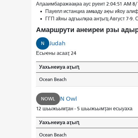
N
Аԥааимбаражәақәа аус руеит 2:04:51 AM 8
Иуда
Пауелл истанциа амҩаду аҿы иҟоу алиф
Океан
ГГП аҟны адгьылқәа анҭыҵ Август 7-9.
Бич
Амаршрути анеиреи рзы адыр
минуҭк
ашьҭахь
Judah
N
инаӡоит.
Есыҽны асааҭ 24
Уахьнеиуа аҭыԥ
Ocean Beach
N Owl
NOWL
12 шьыжьымҭан - 5 шьыжьымҭан есыуаха
Уахьнеиуа аҭыԥ
Ocean Beach