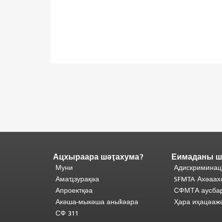
Ацхыраара шәҭахума?
Еимаданы ш
Адаҟьа
аҵакы
Муни
Адискриминац
анҵәамҭа.
Ари
Амаҵзурақәа
SFMTA Ахәаах
адаҟьа
Апроектқәа
СФМТА аусбар
иаанхаз
Акәша-мыкәша аныҟәара
Ҳара иҳацәаж
даҟьацыԥхьаӡа
СФ 311
иқәҵәиаахоит.