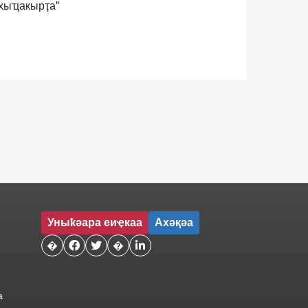
хыҵакырҭа"
Уныҟәара еиҿкаа
Ахәқәа
�


�

а