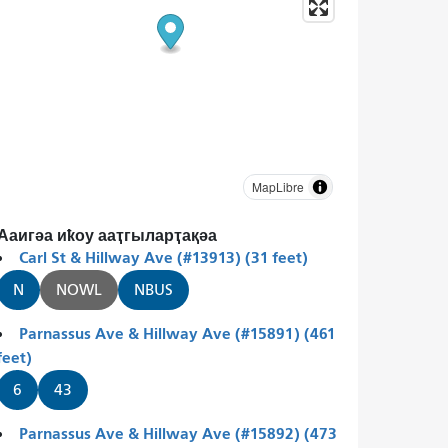
MapLibre
Ааигәа иҟоу ааҭгыларҭақәа
Carl St & Hillway Ave (#13913) (31 feet)
N
NOWL
NBUS
Parnassus Ave & Hillway Ave (#15891) (461
feet)
6
43
Parnassus Ave & Hillway Ave (#15892) (473