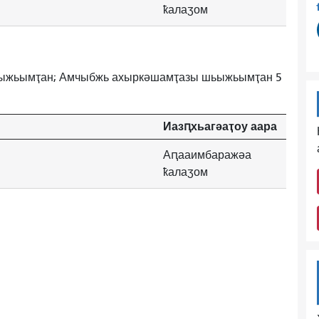
ҟалаӡом
ьыжьымҭан; Амчыбжь ахыркәшамҭазы шьыжьымҭан 5
Иазԥхьагәаҭоу аара
Аԥааимбаражәа
ҟалаӡом