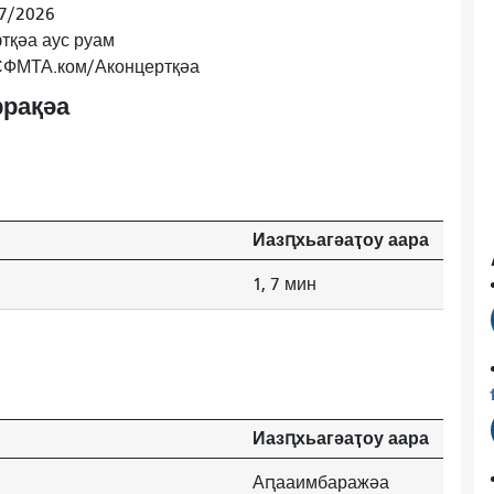
/7/2026
тқәа аус руам
 СФМТА.ком/Аконцертқәа
рақәа
Иазԥхьагәаҭоу аара
1, 7 мин
Иазԥхьагәаҭоу аара
Аԥааимбаражәа