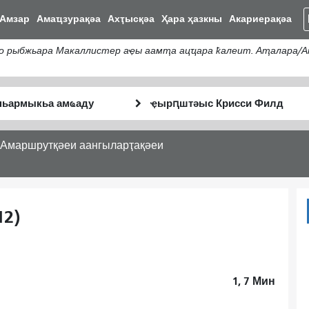
Аҵакы
Амзар
Амаҵзурақәа
Ахҭысқәа
Ҳара ҳазкны
Акариерақәа
хада
ахь
 рыбжьара Макаллистер аҿы аамҭа ацҵара ҟалеит. Аҭалара/А
аиасра
тә
Анҵәамҭа
Аныҟәара
аҭыԥ
шԥасҭаху
Амаршрутқәеи аангыларҭақәеи
12)
1, 7
Мин