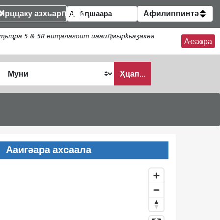
Ирццаку азхьарԥшқәа
Афилиппинтә
ҭыҵра 5 & 5R еиҭалагоит иааиԥмырҟьаӡакәа
Аҽаҩра
Ҳцап...
Ааигәара ахсаала