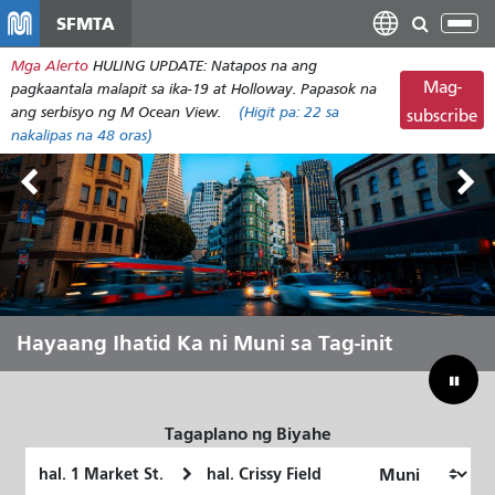
Laktawan
SFMTA
I-
ang
tog
Mga Alerto
HULING UPDATE: Natapos na ang
pangunahing
ang
Mag-
pagkaantala malapit sa ika-19 at Holloway. Papasok na
nilalaman
nab
ang serbisyo ng M Ocean View.
(Higit pa:
22
sa
subscribe
nakalipas na 48 oras)
Mga Lupain sa Labas Agosto 7-9
Hayaang Ihatid Ka ni Muni sa Tag-init
Pagtulay sa Ating Badyet para
Mailigtas ang Muni
Tagaplano ng Biyahe
Panimulang
Lokasyon
Lokasyon
ng