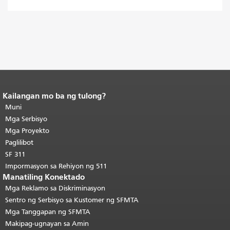
Kailangan mo ba ng tulong?
Katapusan ng nilalaman ng
pahina.
Muni
Ang natitirang bahagi ng
pahinang ito ay nauulit sa bawat
Mga Serbisyo
pahina.
Bumalik sa tuktok ng
Mga Proyekto
pangunahing nilalaman
.
Paglilibot
SF 311
Impormasyon sa Rehiyon ng 511
Manatiling Konektado
Mga Reklamo sa Diskriminasyon
Sentro ng Serbisyo sa Kustomer ng SFMTA
Mga Tanggapan ng SFMTA
Makipag-ugnayan sa Amin