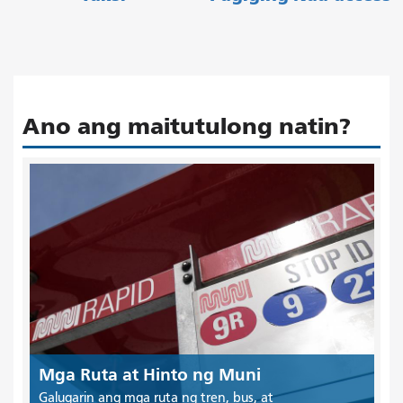
Ano ang maitutulong natin?
Mga Ruta at Hinto ng Muni
Galugarin ang mga ruta ng tren, bus, at