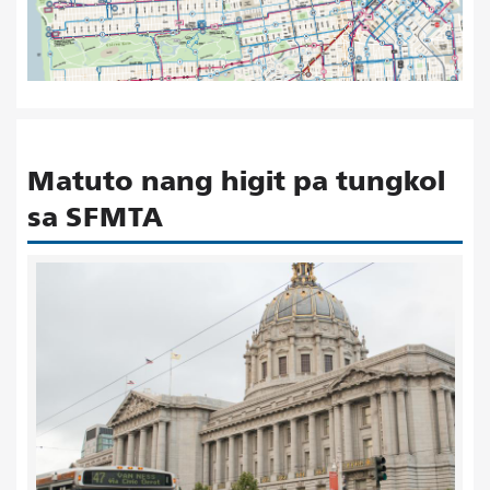
Matuto nang higit pa tungkol
sa SFMTA