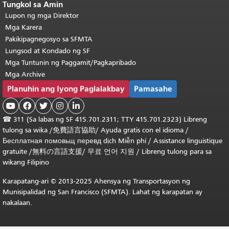
Tungkol sa Amin
Lupon ng mga Direktor
Mga Karera
Pakikipagnegosyo sa SFMTA
Lungsod at Kondado ng SF
Mga Tuntunin ng Paggamit/Pagkapribado
Mga Archive
Planuhin ang Iyong Paglalakbay
Pamasahe





☎
311 (Sa labas ng SF 415.701.2311; TTY 415.701.2323) Libreng
tulong sa wika /
免費語言協助
/
Ayuda gratis con el idioma
/
Бесплатная
помовьщ
перевд
dịch Miễn phí
/
Assistance linguistique
gratuite
/
無料の言語支援
/
무료 언어 지원
/
Libreng tulong para sa
wikang Filipino
Karapatang-ari © 2013-2025 Ahensya ng Transportasyon ng
Munisipalidad ng San Francisco (SFMTA). Lahat ng karapatan ay
nakalaan.