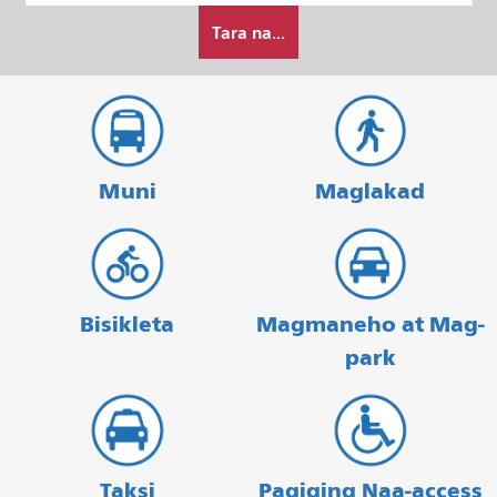
Paano
Pagtatapos
Tara na...
ko
gustong
maglakbay
Muni
Maglakad
Bisikleta
Magmaneho at Mag-
park
Taksi
Pagiging Naa-access