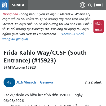
đến
SFMTA
Chu
nội
đổi
Thông báo
Thông báo: Tuyến xe điện F Market & Wharves bị
dung
điề
chậm trễ cả hai chiều do sự cố đường dây điện trên cao gần
hư
Đặt
Steuart. Xe điện chiều đi sẽ đổi hướng tại Tòa nhà Phà. Chiều
về sẽ đổi hướng tại Market/11th. Vui lòng sử dụng tàu điện
mua
ngầm giữa Van Ness và Embarcadero.
(Thêm:
23
sự cố
trong 48 giờ qua)
Frida Kahlo Way/CCSF (South
Entrance) (#15923)
SFMTA.com/15923
ĐẾN
Munich + Geneva
7, 22
phút
43
Các dự đoán có hiệu lực tính đến 15:02:03 ngày
06/08/2026