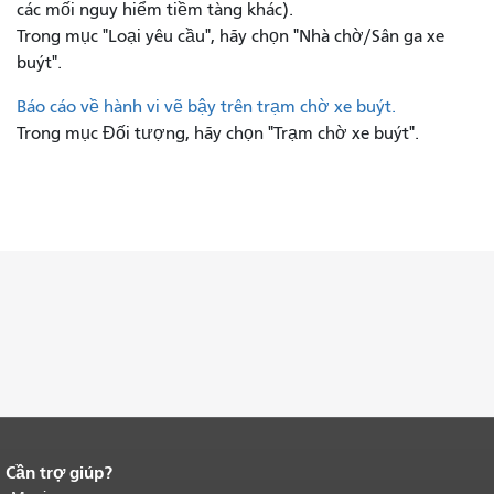
các mối nguy hiểm tiềm tàng khác).
Trong mục "Loại yêu cầu", hãy chọn "Nhà chờ/Sân ga xe
buýt".
Báo cáo về hành vi vẽ bậy trên trạm chờ xe buýt.
Trong mục Đối tượng, hãy chọn "Trạm chờ xe buýt".
Cần trợ giúp?
Kết thúc nội dung trang.
Phần còn lại