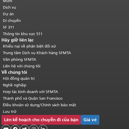
của trang này được lặp lại trên mọi
Muni
trang.
Quay lại đầu trang nội dung
Dịch vụ
chính
.
Dự án
Di chuyển
SF 311
Thông tin khu vực 511
Hãy giữ liên lạc
Khiếu nại về phân biệt đối xử
Trung tâm Dịch vụ Khách hàng SFMTA
Văn phòng SFMTA
Liên hệ với chúng tôi
Về chúng tôi
Hội đồng quản trị
Nghề nghiệp
Hợp tác kinh doanh với SFMTA
Thành phố và Quận San Francisco
Điều khoản sử dụng/Chính sách bảo mật
Lưu trữ
Lên kế hoạch cho chuyến đi của bạn
Giá vé