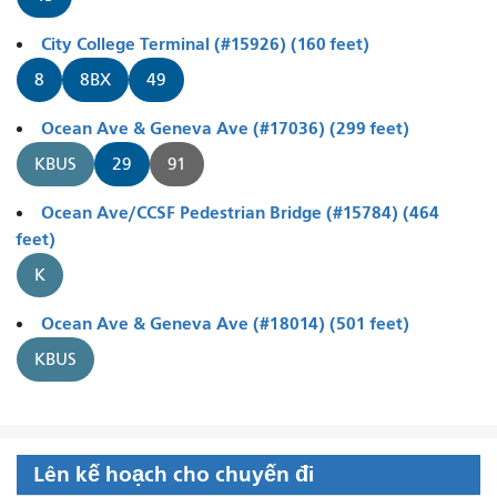
City College Terminal (#15926) (160 feet)
8
8BX
49
Ocean Ave & Geneva Ave (#17036) (299 feet)
KBUS
29
91
Ocean Ave/CCSF Pedestrian Bridge (#15784) (464
feet)
K
Ocean Ave & Geneva Ave (#18014) (501 feet)
KBUS
Lên kế hoạch cho chuyến đi