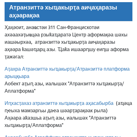
Атранзиттә хыҵакырҭа аиҷаҳаразы
аҳәарақәа
Ҳаҳәоит, анаҩстәи 311 Сан-Францискотәи
ахәаахәҭыҩцәа рзыҟаҵаратә Центр аформақәа шәхы
иашәырхәа,
атранзиттә хыҵакырҭа аиҷаҳаразы
аҳәара ҟашәҵарц азы. Ҵаҟа ишаарԥшу еиԥш аформа
ҭажәгал:
Аҭахра Атранзиттә хыҵакырҭа/Атранзиттә платформа
арыцқьара
Аобект аҭыԥ азы, иалышәх "Атранзиттә хыҵакырҭа/
Аплатформа"
Иԥхасҭахаз атранзиттә хыҵакырҭа аҳасабырба
(аҵәца
ԥҽыха мамзаргьы даҽа шәарҭарақәак рыла)
Аҳәара аҟазшьа аҭыԥ азы, иалышәх "Атранзиттә
хыҵакырҭа/Аплатформа"