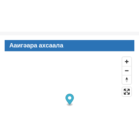
Ааигәара ахсаала