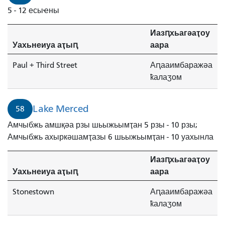
5 - 12 есыҽны
Иазԥхьагәаҭоу
Уахьнеиуа аҭыԥ
аара
Paul + Third Street
Аԥааимбаражәа
ҟалаӡом
Lake Merced
58
Амчыбжь амшқәа рзы шьыжьымҭан 5 рзы - 10 рзы;
Амчыбжь ахыркәшамҭазы 6 шьыжьымҭан - 10 уахынла
Иазԥхьагәаҭоу
Уахьнеиуа аҭыԥ
аара
Stonestown
Аԥааимбаражәа
ҟалаӡом