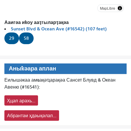
MapLibre
Ааигәа иҟоу ааҭгыларҭақәа
Sunset Blvd & Ocean Ave (#16542) (107 feet)
29
58
Аныҟәара аплан
Еилышәкаа амҩақәҵарақәа Сансет Блувд & Океан
Авеню (#16541):
Ҳцап арахь...
Абрантәи ҳдәықәлап...