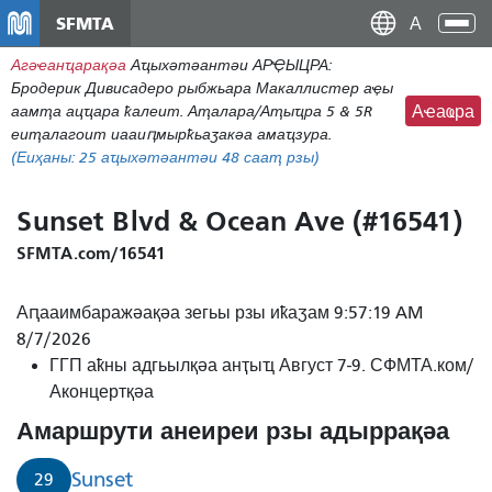
Нҳаи
SFMTA
Ана
Дан
аԥс
Агәҽанҵарақәа
Аҵыхәтәантәи АРҾЫЦРА:
наи
Бродерик Дивисадеро рыбжьара Макаллистер аҿы
дунг
аамҭа ацҵара ҟалеит. Аҭалара/Аҭыҵра 5 & 5R
Аҽаҩра
еиҭалагоит иааиԥмырҟьаӡакәа амаҵзура.
(Еиҳаны:
25
аҵыхәтәантәи 48 сааҭ рзы)
Sunset Blvd & Ocean Ave (#16541)
SFMTA.com/16541
Аԥааимбаражәақәа зегьы рзы иҟаӡам 9:57:19 AM
8/7/2026
ГГП аҟны адгьылқәа анҭыҵ Август 7-9. СФМТА.ком/
Аконцертқәа
Амаршрути анеиреи рзы адыррақәа
Sunset
29