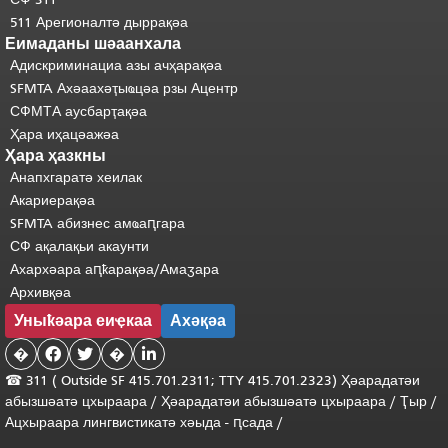
511 Арегионалтә дыррақәа
Еимаданы шәаанхала
Адискриминациа азы ачҳарақәа
SFMTA Ахәаахәҭыҩцәа рзы Ацентр
СФМТА аусбарҭақәа
Ҳара иҳацәажәа
Ҳара ҳазкны
Анапхгаратә хеилак
Акариерақәа
SFMTA абизнес амҩаԥгара
СФ ақалақьи акаунти
Ахархәара аԥҟарақәа/Амаӡара
Архивқәа
Уныҟәара еиҿкаа
Ахәқәа
�


�

☎ 311 (
Outside
SF 415.701.2311; TTY 415.701.2323) Ҳәарадатәи
абызшәатә цхыраара
/
Ҳәарадатәи
абызшәатә
цхыраара
/
Ҭыр
/
Ацхыраара
лингвистикатә
хәыда
-
ԥсада
/