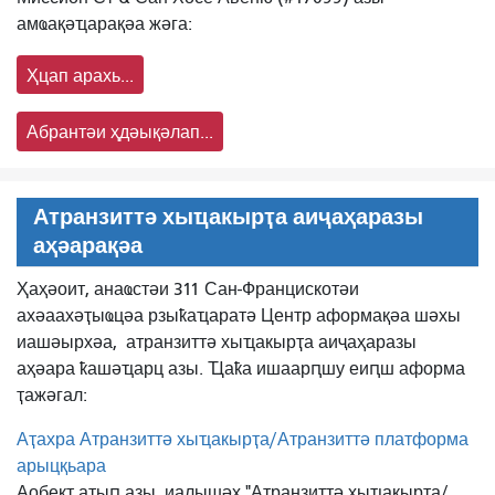
амҩақәҵарақәа жәга:
Ҳцап арахь...
Абрантәи ҳдәықәлап...
Атранзиттә хыҵакырҭа аиҷаҳаразы
аҳәарақәа
Ҳаҳәоит, анаҩстәи 311 Сан-Францискотәи
ахәаахәҭыҩцәа рзыҟаҵаратә Центр аформақәа шәхы
иашәырхәа,
атранзиттә хыҵакырҭа аиҷаҳаразы
аҳәара ҟашәҵарц азы. Ҵаҟа ишаарԥшу еиԥш аформа
ҭажәгал:
Аҭахра Атранзиттә хыҵакырҭа/Атранзиттә платформа
арыцқьара
Аобект аҭыԥ азы, иалышәх "Атранзиттә хыҵакырҭа/