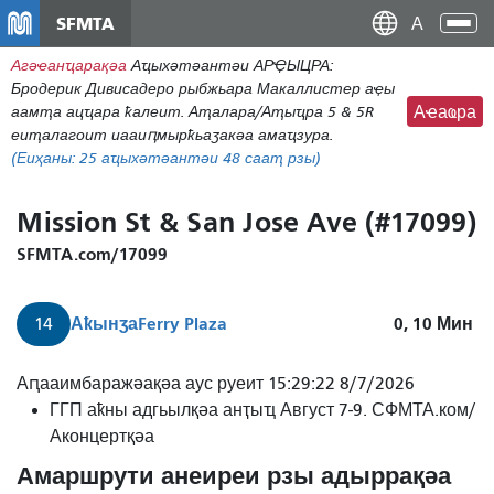
Нҳаи
SFMTA
Ана
Дан
аԥс
Агәҽанҵарақәа
Аҵыхәтәантәи АРҾЫЦРА:
наи
Бродерик Дивисадеро рыбжьара Макаллистер аҿы
дунг
аамҭа ацҵара ҟалеит. Аҭалара/Аҭыҵра 5 & 5R
Аҽаҩра
еиҭалагоит иааиԥмырҟьаӡакәа амаҵзура.
(Еиҳаны:
25
аҵыхәтәантәи 48 сааҭ рзы)
Mission St & San Jose Ave (#17099)
SFMTA.com/17099
Аҟынӡа
Ferry Plaza
0, 10
Мин
14
14
Аԥааимбаражәақәа аус руеит 15:29:22 8/7/2026
Фери
ГГП аҟны адгьылқәа анҭыҵ Август 7-9. СФМТА.ком/
Плазаҟа
Аконцертқәа
амиссиа
Амаршрути анеиреи рзы адыррақәа
ааиуеит.