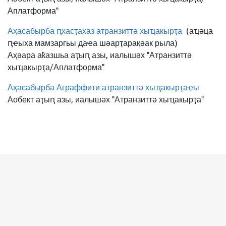
Аплатформа"
Аҳасабырба ԥхасҭахаз атранзиттә хыҵакырҭа
(аҵәца
ԥҽыха мамзаргьы даҽа шәарҭарақәак рыла)
Аҳәара аҟазшьа аҭыԥ азы, иалышәх "Атранзиттә
хыҵакырҭа/Аплатформа"
Аҳасабырба Аграффити атранзиттә хыҵакырҭаҿы
Аобект аҭыԥ азы, иалышәх "Атранзиттә хыҵакырҭа"