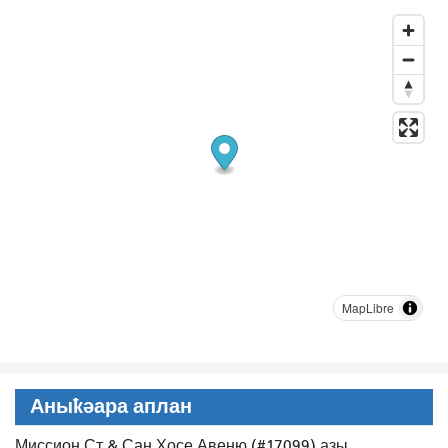
MapLibre
Аныҟәара аплан
Миссион Ст & Сан Хосе Авеню (#17099) азы