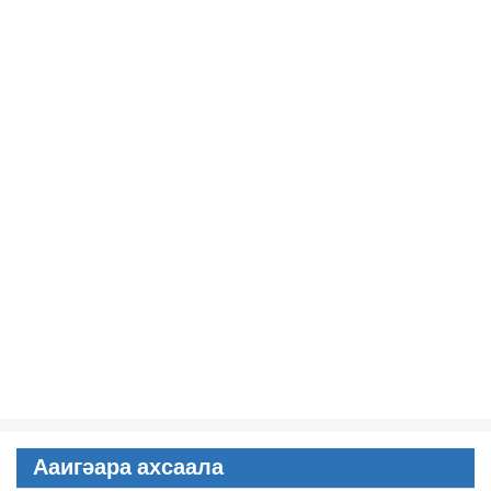
Ааигәара ахсаала