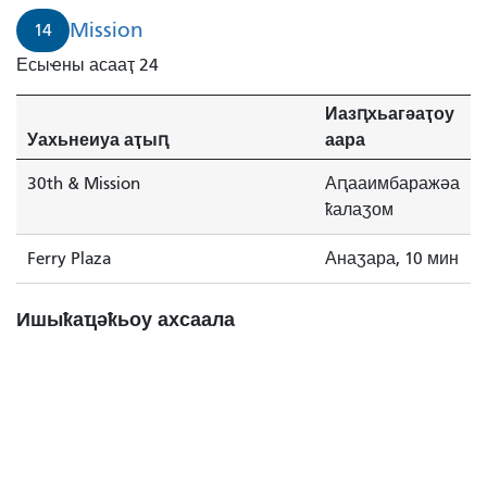
Mission
14
Есыҽны асааҭ 24
Иазԥхьагәаҭоу
Уахьнеиуа аҭыԥ
аара
30th & Mission
Аԥааимбаражәа
ҟалаӡом
Ferry Plaza
Анаӡара, 10 мин
Ишыҟаҵәҟьоу ахсаала