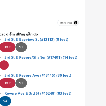
MapLibre
Các điểm dừng gần đó
3rd St & Bayview St (#13113) (8 feet)
TBUS
91
3rd St & Revere/Shafter (#17401) (14 feet)
T
3rd St & Revere Ave (#13145) (30 feet)
TBUS
91
Revere Ave & 3rd St (#16248) (83 feet)
54