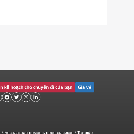
n kế hoạch cho chuyến đi của bạn
Giá vé




ữ
/
Бесплатная помощь переводчиков
/
Trợ giúp