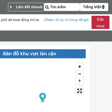
Liên kết nhanh
Tiếng Việt
Đặt
phố đã hoạt động trở lại.
(Thêm:
22
sự cố trong 48 giờ
mua
Bản đồ khu vực lân cận