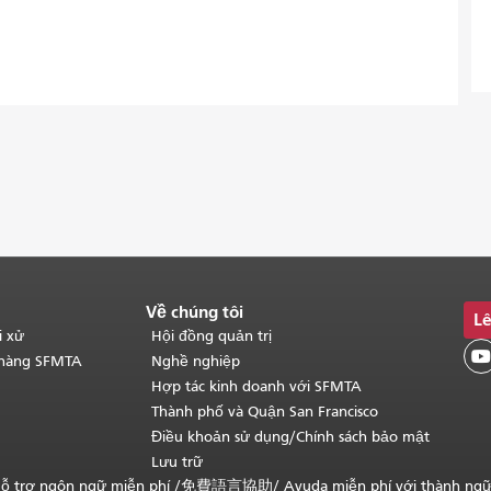
Về chúng tôi
Lê
i xử
Hội đồng quản trị

 hàng SFMTA
Nghề nghiệp
Hợp tác kinh doanh với SFMTA
Thành phố và Quận San Francisco
Điều khoản sử dụng/Chính sách bảo mật
Lưu trữ
ỗ trợ ngôn ngữ miễn phí /
免費語言協助
/
Ayuda miễn phí với thành ng