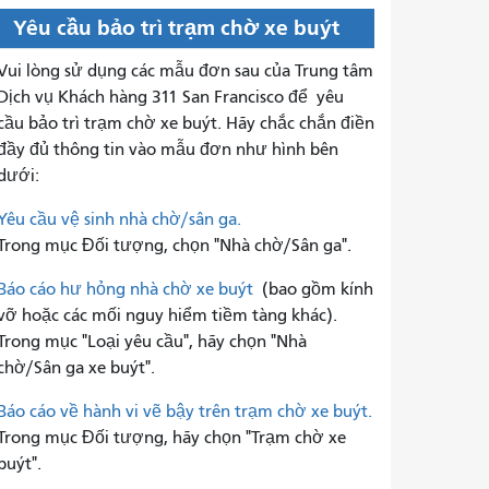
Yêu cầu bảo trì trạm chờ xe buýt
Vui lòng sử dụng các mẫu đơn sau của Trung tâm
Dịch vụ Khách hàng 311 San Francisco để
yêu
cầu bảo trì trạm chờ xe buýt. Hãy chắc chắn điền
đầy đủ thông tin vào mẫu đơn như hình bên
dưới:
Yêu cầu vệ sinh nhà chờ/sân ga.
Trong mục Đối tượng, chọn "Nhà chờ/Sân ga".
Báo cáo hư hỏng nhà chờ xe buýt
(bao gồm kính
vỡ hoặc các mối nguy hiểm tiềm tàng khác).
Trong mục "Loại yêu cầu", hãy chọn "Nhà
chờ/Sân ga xe buýt".
Báo cáo về hành vi vẽ bậy trên trạm chờ xe buýt.
Trong mục Đối tượng, hãy chọn "Trạm chờ xe
buýt".