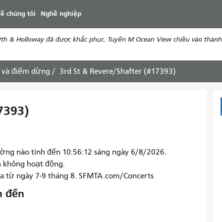
đến
ề chúng tôi
Nghề nghiệp
nội
dung
th & Holloway đã được khắc phục. Tuyến M Ocean View chiều vào thành 
 và điểm dừng
3rd St & Revere/Shafter (#17393)
7393)
ờng nào tính đến 10:56:12 sáng ngày 6/8/2026.
n không hoạt động.
ra từ ngày 7-9 tháng 8. SFMTA.com/Concerts
n đến