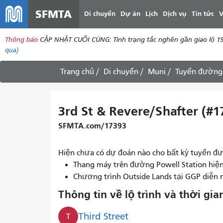
SFMTA
Di chuyển
Dự án
Lịch
Dịch vụ
Tin tức
V
Thông báo
CẬP NHẬT CUỐI CÙNG: Tình trạng tắc nghẽn gần giao lộ 19
qua)
Trang chủ
Di chuyển
Muni
Tuyến đường
3rd St & Revere/Shafter (#1
SFMTA.com/17393
Hiện chưa có dự đoán nào cho bất kỳ tuyến đư
Thang máy trên đường Powell Station hiệ
Chương trình Outside Lands tại GGP diễn 
Thông tin về lộ trình và thời gia
Third Street
T