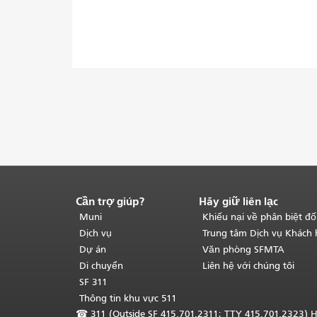
Cần trợ giúp?
Hãy giữ liên lạc
Kết
thúc
Muni
Khiếu nại về phân biệt đố
nội
Dịch vụ
Trung tâm Dịch vụ Khách
dung
Dự án
Văn phòng SFMTA
trang.
Phần
Di chuyển
Liên hệ với chúng tôi
còn
SF 311
lại
Thông tin khu vực 511
của
☎
311 (Outside SF 415.701.2311; TTY 415.701.2323) H