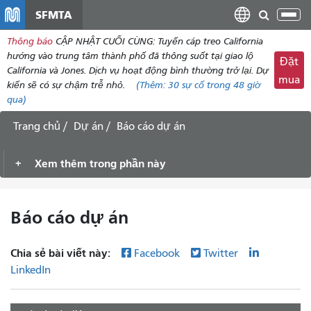
đến
SFMTA
Chu
nội
đổi
Thông báo
CẬP NHẬT CUỐI CÙNG: Tuyến cáp treo California
dung
điề
hướng vào trung tâm thành phố đã thông suốt tại giao lộ
Đặt
hư
California và Jones. Dịch vụ hoạt động bình thường trở lại. Dự
mua
kiến ​​sẽ có sự chậm trễ nhỏ.
(Thêm:
30
sự cố trong 48 giờ
qua)
Trang chủ
Dự án
Báo cáo dự án
Xem thêm trong phần này
Báo cáo dự án
Chia sẻ bài viết này:
Facebook
Twitter
LinkedIn