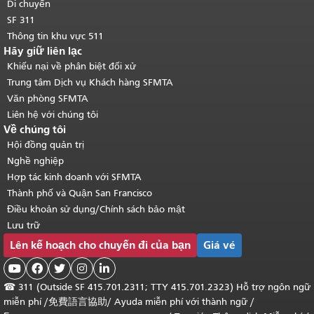
Di chuyển
SF 311
Thông tin khu vực 511
Hãy giữ liên lạc
Khiếu nại về phân biệt đối xử
Trung tâm Dịch vụ Khách hàng SFMTA
Văn phòng SFMTA
Liên hệ với chúng tôi
Về chúng tôi
Hội đồng quản trị
Nghề nghiệp
Hợp tác kinh doanh với SFMTA
Thành phố và Quận San Francisco
Điều khoản sử dụng/Chính sách bảo mật
Lưu trữ
Lên kế hoạch cho chuyến đi của bạn
Giá vé





☎
311 (Outside SF 415.701.2311; TTY 415.701.2323) Hỗ trợ ngôn ngữ
miễn phí /
免費語言協助
/
Ayuda miễn phí với thành ngữ
/