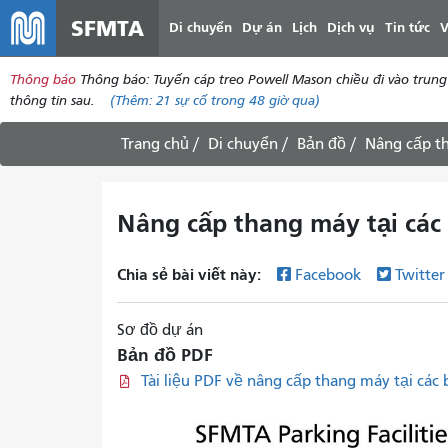
SFMTA
Di chuyển
Dự án
Lịch
Dịch vụ
Tin tức
V
Thông báo
Thông báo: Tuyến cáp treo Powell Mason chiều đi vào trun
thông tin sau.
(Thêm:
21
sự cố trong 48 giờ qua)
Trang chủ
Di chuyển
Bản đồ
Nâng cấp th
Nâng cấp thang máy tại các
Chia sẻ bài viết này:
Facebook
Twitte
Sơ đồ dự án
Bản đồ PDF
Tài liệu PDF về nâng cấp thang máy tại các 