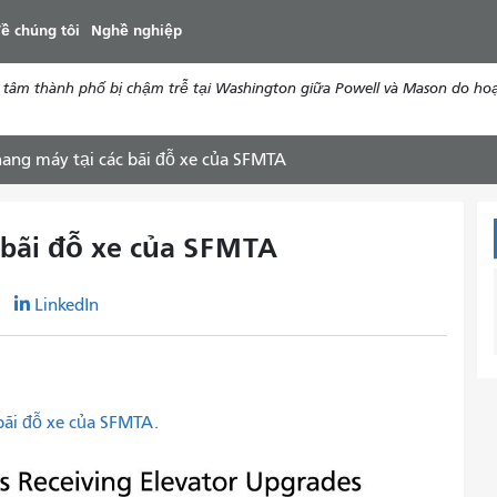
đến
ề chúng tôi
Nghề nghiệp
nội
dung
g tâm thành phố bị chậm trễ tại Washington giữa Powell và Mason do hoạ
ang máy tại các bãi đỗ xe của SFMTA
 bãi đỗ xe của SFMTA
r
LinkedIn
bãi đỗ xe của SFMTA.