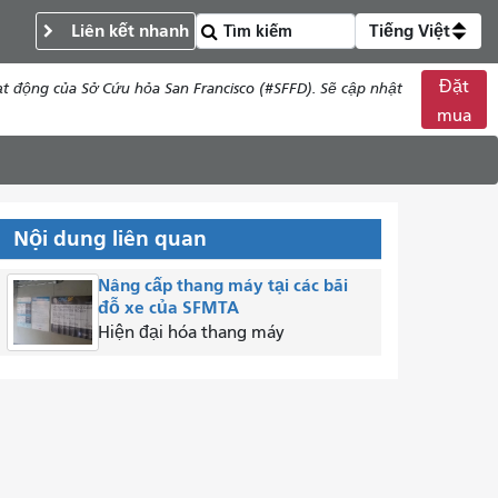
Liên kết nhanh
Tiếng Việt
Đặt
t động của Sở Cứu hỏa San Francisco (#SFFD). Sẽ cập nhật
mua
Nội dung liên quan
Nâng cấp thang máy tại các bãi
đỗ xe của SFMTA
Hiện đại hóa thang máy