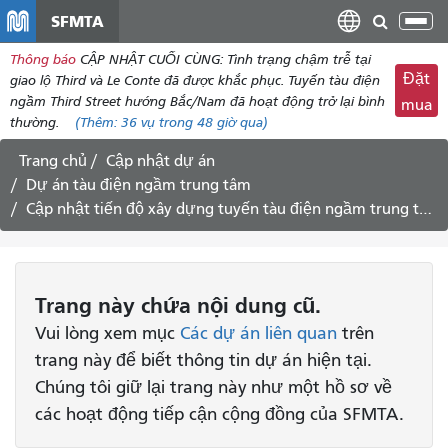
đến
SFMTA
Chu
nội
đổi
Thông báo
CẬP NHẬT CUỐI CÙNG: Tình trạng chậm trễ tại
dung
điề
Đặt
giao lộ Third và Le Conte đã được khắc phục. Tuyến tàu điện
hư
ngầm Third Street hướng Bắc/Nam đã hoạt động trở lại bình
mua
thường.
(Thêm:
36 vụ
trong 48 giờ qua)
Trang chủ
Cập nhật dự án
Dự án tàu điện ngầm trung tâm
Cập nhật tiến độ xây dựng tuyến tàu điện ngầm trung tâm ngày 30/10/2015
Trang này chứa nội dung cũ.
Vui lòng xem mục
Các dự án liên quan
trên
trang này để biết thông tin dự án hiện tại.
Chúng tôi giữ lại trang này như một hồ sơ về
các hoạt động tiếp cận cộng đồng của SFMTA.