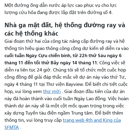
Một đường ống dẫn nước áp lực cao phục vụ cho lực
lượng cứu hỏa đang được lắp đặt trên đường số 4.
Nhà ga mặt đất, hệ thống đường ray và
các hệ thống khác
Giai đoạn thứ hai của công tác nâng cấp đường ray và hệ
thống tín hiệu giao thông công cộng dự kiến ​​sẽ diễn ra vào
cuối tuần Ngày Cựu chiến binh, từ 22h thứ Sáu ngày 6
tháng 11 đến tối thứ Bảy ngày 14 tháng 11.
Công việc sẽ
diễn ra liên tục 24 giờ. Chúng tôi sẽ tổ chức một cuộc họp
cộng đồng để giải đáp thắc mắc về dự án này vào thứ Tư,
ngày 4 tháng 11 tại Thư viện Bayview. Để biết chi tiết cuộc
họp, vui lòng xem
thư mời
. Giai đoạn đầu tiên của dự án
này đã hoàn thành vào cuối tuần Ngày Lao động. Việc hoàn
thành dự án này sẽ là một cột mốc quan trọng trong việc
xây dựng Tuyến tàu điện ngầm Trung tâm. Để biết thêm
thông tin, vui lòng truy cập
trang web 4th and King của
SFMTA
.