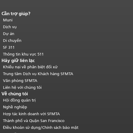
Cần trợ giúp?
Kết thúc nội dung trang.
Phần còn lại
của trang này được lặp lại trên mọi
Muni
trang.
Quay lại đầu trang nội dung
Dịch vụ
chính
.
Dự án
Di chuyển
SF 311
Thông tin khu vực 511
Hãy giữ liên lạc
Khiếu nại về phân biệt đối xử
Trung tâm Dịch vụ Khách hàng SFMTA
Văn phòng SFMTA
Liên hệ với chúng tôi
Về chúng tôi
Hội đồng quản trị
Nghề nghiệp
Hợp tác kinh doanh với SFMTA
Thành phố và Quận San Francisco
Điều khoản sử dụng/Chính sách bảo mật