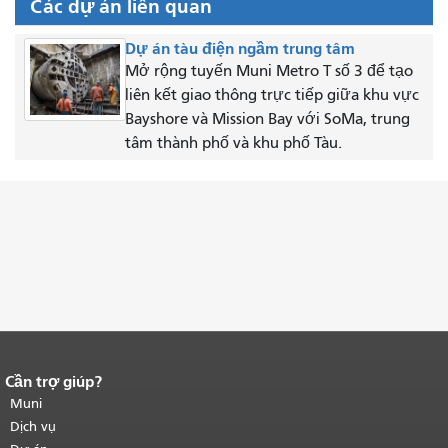
Các dự án liên quan
Dự án tàu điện ngầm trung tâm
Mở rộng tuyến Muni Metro T số 3 để tạo
liên kết giao thông trực tiếp giữa khu vực
Bayshore và Mission Bay với SoMa, trung
tâm thành phố và khu phố Tàu.
Cần trợ giúp?
Kết thúc nội dung trang.
Phần còn lại
của trang này được lặp lại trên mọi
Muni
trang.
Quay lại đầu trang nội dung
Dịch vụ
chính
.