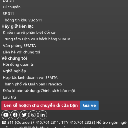
Dự án
Di chuyển
SF 311
Thông tin khu vực 511
Hãy giữ liên lạc
Khiếu nại về phân biệt đối xử
Trung tâm Dịch vụ Khách hàng SFMTA
Văn phòng SFMTA
Liên hệ với chúng tôi
Về chúng tôi
Hội đồng quản trị
Nghề nghiệp
Hợp tác kinh doanh với SFMTA
Thành phố và Quận San Francisco
Điều khoản sử dụng/Chính sách bảo mật
Lưu trữ
Lên kế hoạch cho chuyến đi của bạn
Giá vé





☎
311 (Outside SF 415.701.2311; TTY 415.701.2323) Hỗ trợ ngôn ngữ