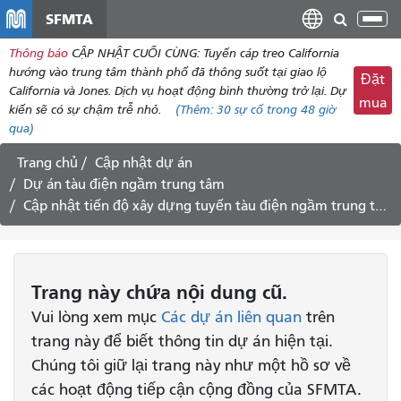
đến
SFMTA
Chu
nội
đổi
Thông báo
CẬP NHẬT CUỐI CÙNG: Tuyến cáp treo California
dung
điề
hướng vào trung tâm thành phố đã thông suốt tại giao lộ
Đặt
hư
California và Jones. Dịch vụ hoạt động bình thường trở lại. Dự
mua
kiến ​​sẽ có sự chậm trễ nhỏ.
(Thêm:
30
sự cố trong 48 giờ
qua)
Trang chủ
Cập nhật dự án
Dự án tàu điện ngầm trung tâm
Cập nhật tiến độ xây dựng tuyến tàu điện ngầm trung tâm ngày 19/9/2014
Trang này chứa nội dung cũ.
Vui lòng xem mục
Các dự án liên quan
trên
trang này để biết thông tin dự án hiện tại.
Chúng tôi giữ lại trang này như một hồ sơ về
các hoạt động tiếp cận cộng đồng của SFMTA.