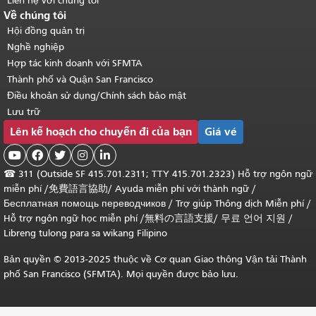
Liên hệ với chúng tôi
Về chúng tôi
Hội đồng quản trị
Nghề nghiệp
Hợp tác kinh doanh với SFMTA
Thành phố và Quận San Francisco
Điều khoản sử dụng/Chính sách bảo mật
Lưu trữ
Lên kế hoạch cho chuyến đi của bạn
Giá vé





☎
311 (Outside SF 415.701.2311; TTY 415.701.2323) Hỗ trợ ngôn ngữ
miễn phí /
免費語言協助
/
Ayuda miễn phí với thành ngữ
/
Бесплатная помощь переводчиков
/
Trợ giúp Thông dịch Miễn phí
/
Hỗ trợ ngôn ngữ học
miễn phí
/
無料の言語支援
/
무료 언어 지원
/
Libreng tulong para sa wikang Filipino
Bản quyền © 2013-2025 thuộc về Cơ quan Giao thông Vận tải Thành
phố San Francisco (SFMTA). Mọi quyền được bảo lưu.