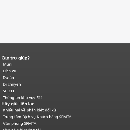
Cần trợ giúp?
Kết thúc nội dung trang.
Phần còn lại
của trang này được lặp lại trên mọi
Muni
trang.
Quay lại đầu trang nội dung
Dịch vụ
chính
.
Dự án
Di chuyển
SF 311
Thông tin khu vực 511
Hãy giữ liên lạc
Khiếu nại về phân biệt đối xử
Trung tâm Dịch vụ Khách hàng SFMTA
Văn phòng SFMTA