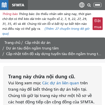
đến
SFMTA
Chu
nội
đổi
Thông báo
Thông báo: Do ​​thiếu nhân viên sáng nay, thời gian
dung
điề
chờ đợi có thể kéo dài trên các tuyến số 2, 7, 9, 22, 27, 29,
Đặt
hư
31, 35, 45 và 48. Chúng tôi xin lỗi vì bất kỳ sự bất tiện nào
mua
mà điều này có thể gây ra.
(Thêm:
27 chuyến
trong 48 giờ
qua)
Trang chủ
Cập nhật dự án
Dự án tàu điện ngầm trung tâm
Cập nhật tiến độ xây dựng tuyến tàu điện ngầm trung tâm ngày 12/6/2015
Trang này chứa nội dung cũ.
Vui lòng xem mục
Các dự án liên quan
trên
trang này để biết thông tin dự án hiện tại.
Chúng tôi giữ lại trang này như một hồ sơ về
các hoạt động tiếp cận cộng đồng của SFMTA.