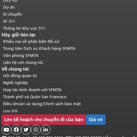
Dịch vụ
chính
.
Dự án
Di chuyển
SF 311
Thông tin khu vực 511
Hãy giữ liên lạc
Khiếu nại về phân biệt đối xử
Trung tâm Dịch vụ Khách hàng SFMTA
Văn phòng SFMTA
Liên hệ với chúng tôi
Về chúng tôi
Hội đồng quản trị
Nghề nghiệp
Hợp tác kinh doanh với SFMTA
Thành phố và Quận San Francisco
Điều khoản sử dụng/Chính sách bảo mật
Lưu trữ
Lên kế hoạch cho chuyến đi của bạn
Giá vé




