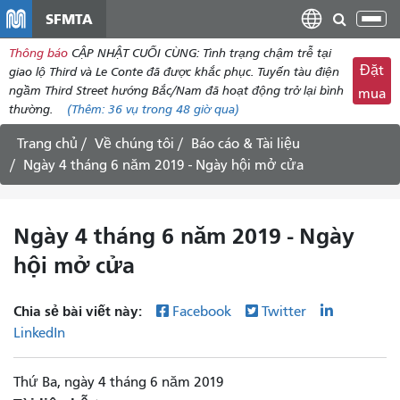
đến
SFMTA
Chu
nội
đổi
Thông báo
CẬP NHẬT CUỐI CÙNG: Tình trạng chậm trễ tại
dung
điề
Đặt
giao lộ Third và Le Conte đã được khắc phục. Tuyến tàu điện
hư
ngầm Third Street hướng Bắc/Nam đã hoạt động trở lại bình
mua
thường.
(Thêm:
36 vụ
trong 48 giờ qua)
Trang chủ
Về chúng tôi
Báo cáo & Tài liệu
Ngày 4 tháng 6 năm 2019 - Ngày hội mở cửa
Ngày 4 tháng 6 năm 2019 - Ngày
hội mở cửa
Chia sẻ bài viết này:
Facebook
Twitter
LinkedIn
Thứ Ba, ngày 4 tháng 6 năm 2019