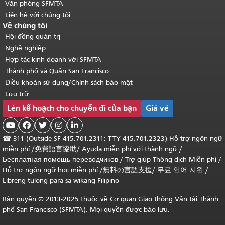
Văn phòng SFMTA
Liên hệ với chúng tôi
Về chúng tôi
Hội đồng quản trị
Nghề nghiệp
Hợp tác kinh doanh với SFMTA
Thành phố và Quận San Francisco
Điều khoản sử dụng/Chính sách bảo mật
Lưu trữ
Lên kế hoạch cho chuyến đi của bạn
Giá vé





☎
311 (Outside SF 415.701.2311; TTY 415.701.2323) Hỗ trợ ngôn ngữ
miễn phí /
免費語言協助
/
Ayuda miễn phí với thành ngữ
/
Бесплатная помощь переводчиков
/
Trợ giúp Thông dịch Miễn phí
/
Hỗ trợ ngôn ngữ học
miễn phí
/
無料の言語支援
/
무료 언어 지원
/
Libreng tulong para sa wikang Filipino
Bản quyền © 2013-2025 thuộc về Cơ quan Giao thông Vận tải Thành
phố San Francisco (SFMTA). Mọi quyền được bảo lưu.