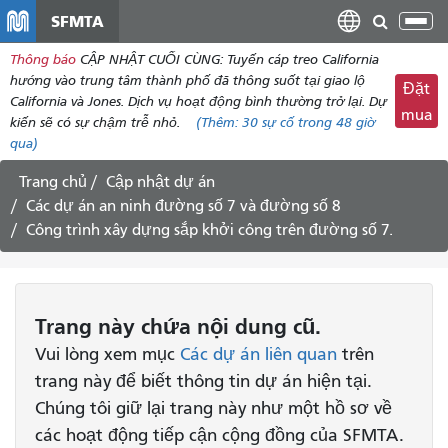
đến
SFMTA
Chu
nội
đổi
Thông báo
CẬP NHẬT CUỐI CÙNG: Tuyến cáp treo California
dung
điề
hướng vào trung tâm thành phố đã thông suốt tại giao lộ
Đặt
hư
California và Jones. Dịch vụ hoạt động bình thường trở lại. Dự
mua
kiến ​​sẽ có sự chậm trễ nhỏ.
(Thêm:
30
sự cố trong 48 giờ
qua)
Trang chủ
Cập nhật dự án
Các dự án an ninh đường số 7 và đường số 8
Công trình xây dựng sắp khởi công trên đường số 7.
Trang này chứa nội dung cũ.
Vui lòng xem mục
Các dự án liên quan
trên
trang này để biết thông tin dự án hiện tại.
Chúng tôi giữ lại trang này như một hồ sơ về
các hoạt động tiếp cận cộng đồng của SFMTA.