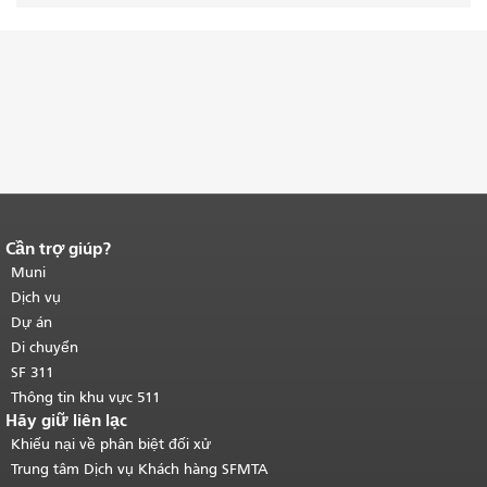
Cần trợ giúp?
Kết thúc nội dung trang.
Phần còn lại
của trang này được lặp lại trên mọi
Muni
trang.
Quay lại đầu trang nội dung
Dịch vụ
chính
.
Dự án
Di chuyển
SF 311
Thông tin khu vực 511
Hãy giữ liên lạc
Khiếu nại về phân biệt đối xử
Trung tâm Dịch vụ Khách hàng SFMTA