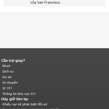
của San Francisco.
Cần trợ giúp?
Kết thúc nội dung trang.
Phần còn lại
của trang này được lặp lại trên mọi
Muni
trang.
Quay lại đầu trang nội dung
Dịch vụ
chính
.
Dự án
Di chuyển
SF 311
Thông tin khu vực 511
Hãy giữ liên lạc
Khiếu nại về phân biệt đối xử