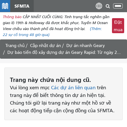
đến
SFMTA
Chu
nội
đổi
Thông báo
CẬP NHẬT CUỐI CÙNG: Tình trạng tắc nghẽn gần
dung
điề
Đặt
giao lộ 19th & Holloway đã được khắc phục. Tuyến M Ocean
hư
View chiều vào thành phố đã hoạt động trở lại.
(Thêm:
mua
22
sự cố trong 48 giờ qua)
Trang chủ
Cập nhật dự án
Dự án nhanh Geary
Dự báo tiến độ xây dựng dự án Geary Rapid: Từ ngày 24 tháng 4 đến ngày 7 tháng 5 năm 2021
Trang này chứa nội dung cũ.
Vui lòng xem mục
Các dự án liên quan
trên
trang này để biết thông tin dự án hiện tại.
Chúng tôi giữ lại trang này như một hồ sơ về
các hoạt động tiếp cận cộng đồng của SFMTA.