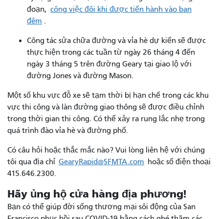
đoạn,
công việc đôi khi được tiến hành vào ban
đêm
.
Công tác sửa chữa đường và vỉa hè dự kiến ​​sẽ được
thực hiện trong các tuần từ ngày 26 tháng 4 đến
ngày 3 tháng 5 trên đường Geary tại giao lộ với
đường Jones và đường Mason.
Một số khu vực đỗ xe sẽ tạm thời bị hạn chế trong các khu
vực thi công và làn đường giao thông sẽ được điều chỉnh
trong thời gian thi công. Có thể xảy ra rung lắc nhẹ trong
quá trình đào vỉa hè và đường phố.
Có câu hỏi hoặc thắc mắc nào? Vui lòng liên hệ với chúng
tôi qua địa chỉ
GearyRapid@SFMTA.com
hoặc số điện thoại
415.646.2300.
Hãy ủng hộ cửa hàng địa phương!
Bạn có thể giúp đời sống thương mại sôi động của San
Francisco phục hồi sau COVID-19 bằng cách ghé thăm các