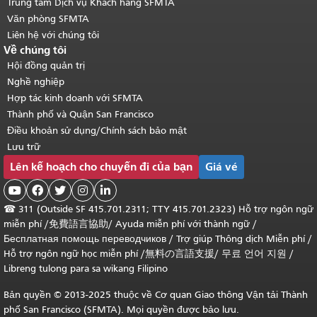
Trung tâm Dịch vụ Khách hàng SFMTA
Văn phòng SFMTA
Liên hệ với chúng tôi
Về chúng tôi
Hội đồng quản trị
Nghề nghiệp
Hợp tác kinh doanh với SFMTA
Thành phố và Quận San Francisco
Điều khoản sử dụng/Chính sách bảo mật
Lưu trữ
Lên kế hoạch cho chuyến đi của bạn
Giá vé





☎
311 (Outside SF 415.701.2311; TTY 415.701.2323) Hỗ trợ ngôn ngữ
miễn phí /
免費語言協助
/
Ayuda miễn phí với thành ngữ
/
Бесплатная помощь переводчиков
/
Trợ giúp Thông dịch Miễn phí
/
Hỗ trợ ngôn ngữ học
miễn phí
/
無料の言語支援
/
무료 언어 지원
/
Libreng tulong para sa wikang Filipino
Bản quyền © 2013-2025 thuộc về Cơ quan Giao thông Vận tải Thành
phố San Francisco (SFMTA). Mọi quyền được bảo lưu.