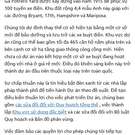
Ga Potrero Yard được xây dựng vào năm 1915 để phục vụ
100 tuyến xe điện. Khu đất rộng 4,4 mẫu Anh này giáp với
các đường Bryant, 17th, Hampshire và Mariposa.
Chúng tôi dự định thay thế cơ sở hiện tại bằng một cơ sở
mới để bảo dưỡng và lưu trữ các xe buýt điện. Khu vực dự
án cũng có thể bao gồm tối đa 465 căn hộ nằm phía trên và
bên cạnh cơ sở hạ tầng giao thông công cộng mới. Hiện
chưa có dự án nào kết hợp một cơ sở xe buýt đang hoạt
động với nhà ở giá rẻ mới. Điều đó khiến sáng kiến ​​này trở
thành dự án đầu tiên thuộc loại này trên toàn quốc.
Sự chấp thuận này là tín hiệu bật đèn xanh từ các nhà lập
pháp thành phố để tiến hành Dự án theo đề xuất. Để tạo
điều kiện thuận lợi cho việc phát triển Dự án, chúng bao
gồm
các sửa đổi đối với Quy hoạch tổng thể
, việc thành
lập
Khu vực sử dụng đặc biệt
và các sửa đổi đối với Bộ luật
Quy hoạch và Bản đồ phân vùng.
Việc đảm bảo các quyền lợi cho phép chúng tôi tiếp tục