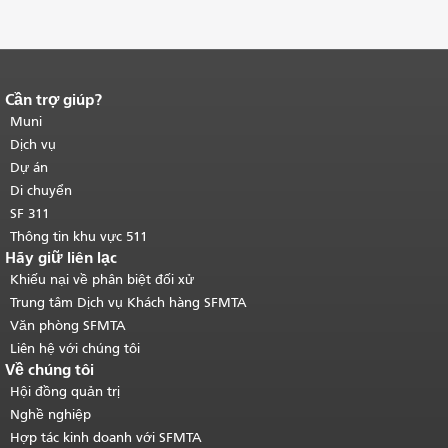
Cần trợ giúp?
Kết thúc nội dung trang.
Phần còn lại
của trang này được lặp lại trên mọi
Muni
trang.
Quay lại đầu trang nội dung
Dịch vụ
chính
.
Dự án
Di chuyển
SF 311
Thông tin khu vực 511
Hãy giữ liên lạc
Khiếu nại về phân biệt đối xử
Trung tâm Dịch vụ Khách hàng SFMTA
Văn phòng SFMTA
Liên hệ với chúng tôi
Về chúng tôi
Hội đồng quản trị
Nghề nghiệp
Hợp tác kinh doanh với SFMTA