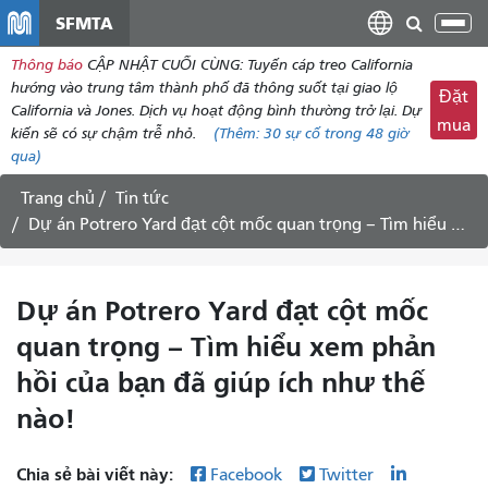
đến
SFMTA
Chu
nội
đổi
Thông báo
CẬP NHẬT CUỐI CÙNG: Tuyến cáp treo California
dung
điề
hướng vào trung tâm thành phố đã thông suốt tại giao lộ
Đặt
hư
California và Jones. Dịch vụ hoạt động bình thường trở lại. Dự
mua
kiến ​​sẽ có sự chậm trễ nhỏ.
(Thêm:
30
sự cố trong 48 giờ
qua)
Trang chủ
Tin tức
Dự án Potrero Yard đạt cột mốc quan trọng – Tìm hiểu xem phản hồi của bạn đã giúp ích như thế nào!
Dự án Potrero Yard đạt cột mốc
quan trọng – Tìm hiểu xem phản
hồi của bạn đã giúp ích như thế
nào!
Chia sẻ bài viết này:
Facebook
Twitter