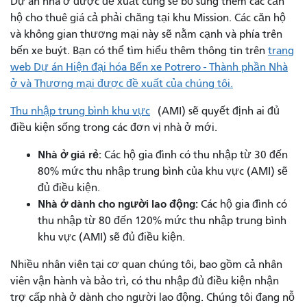
Dự án nhà ở được đề xuất cũng sẽ bổ sung thêm các căn
hộ cho thuê giá cả phải chăng tại khu Mission. Các căn hộ
và không gian thương mại này sẽ nằm cạnh và phía trên
bến xe buýt. Bạn có thể tìm hiểu thêm thông tin trên
trang
web Dự án Hiện đại hóa Bến xe Potrero - Thành phần Nhà
ở và Thương mại được đề xuất của chúng tôi.
Thu nhập trung bình khu vực
(AMI) sẽ quyết định ai đủ
điều kiện sống trong các đơn vị nhà ở mới.
Nhà ở giá rẻ:
Các hộ gia đình có thu nhập từ 30 đến
80% mức thu nhập trung bình của khu vực (AMI) sẽ
đủ điều kiện.
Nhà ở dành cho người lao động:
Các hộ gia đình có
thu nhập từ 80 đến 120% mức thu nhập trung bình
khu vực (AMI) sẽ đủ điều kiện.
Nhiều nhân viên tại cơ quan chúng tôi, bao gồm cả nhân
viên vận hành và bảo trì, có thu nhập đủ điều kiện nhận
trợ cấp nhà ở dành cho người lao động. Chúng tôi đang nỗ