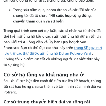
cận cộng đồng rộng rãi của chúng tôi. Chúng bao gồm:
Trong sáu năm qua, nhóm dự án và các đối tác của
140 cuộc họp cộng đồng,
chúng tôi đã tổ chức
chuyến tham quan và sự kiện.
Trong quá trình xem xét dự luật, các cá nhân và tổ chức đã
thể hiện sự ủng hộ bằng cách gửi thư ủng hộ dự án tới Ủy
ban Giải trí & Công viên và Ủy ban Quy hoạch San
Francisco. Bạn có thể đọc các thư này trên
trang SF.gov, nơi
lưu trữ các thư được gửi ủng hộ Dự án Potrero Yard
.
Chúng tôi xin cảm ơn tất cả những người đã viết thư bày
tỏ sự ủng hộ.
Cơ sở hạ tầng và khả năng nhà ở
Sau khi được bật đèn xanh để tiếp tục lên kế hoạch, chúng
tôi rất hào hứng chia sẻ thêm về tầm nhìn của mình đối với
Potrero.
Cơ sở trung chuyển hiện đại và rộng rãi