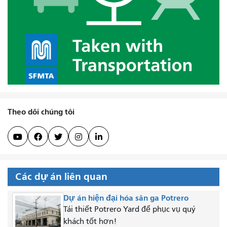
Theo dõi chúng tôi





Các dự án liên quan
Dự án hiện đại hóa sân ga Potrero
Tái thiết Potrero Yard để phục vụ quý
khách tốt hơn!