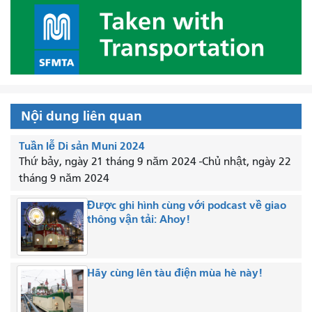
Nội dung liên quan
Tuần lễ Di sản Muni 2024
Thứ bảy, ngày 21 tháng 9 năm 2024
-
Chủ nhật, ngày 22
tháng 9 năm 2024
Được ghi hình cùng với podcast về giao
thông vận tải: Ahoy!
Hãy cùng lên tàu điện mùa hè này!