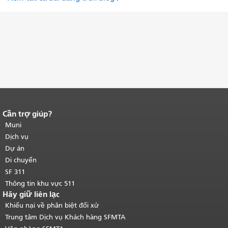
Cần trợ giúp?
Kết thúc nội dung trang.
Phần còn lại
của trang này được lặp lại trên mọi
Muni
trang.
Quay lại đầu trang nội dung
Dịch vụ
chính
.
Dự án
Di chuyển
SF 311
Thông tin khu vực 511
Hãy giữ liên lạc
Khiếu nại về phân biệt đối xử
Trung tâm Dịch vụ Khách hàng SFMTA