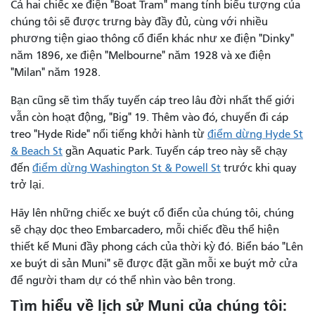
Cả hai chiếc xe điện "Boat Tram" mang tính biểu tượng của
chúng tôi sẽ được trưng bày đầy đủ, cùng với nhiều
phương tiện giao thông cổ điển khác như xe điện "Dinky"
năm 1896, xe điện "Melbourne" năm 1928 và xe điện
"Milan" năm 1928.
Bạn cũng sẽ tìm thấy tuyến cáp treo lâu đời nhất thế giới
vẫn còn hoạt động, "Big" 19. Thêm vào đó, chuyến đi cáp
treo "Hyde Ride" nổi tiếng khởi hành từ
điểm dừng Hyde St
& Beach St
gần Aquatic Park. Tuyến cáp treo này sẽ chạy
đến
điểm dừng Washington St & Powell St
trước khi quay
trở lại.
Hãy lên những chiếc xe buýt cổ điển của chúng tôi, chúng
sẽ chạy dọc theo Embarcadero, mỗi chiếc đều thể hiện
thiết kế Muni đầy phong cách của thời kỳ đó. Biển báo "Lên
xe buýt di sản Muni" sẽ được đặt gần mỗi xe buýt mở cửa
để người tham dự có thể nhìn vào bên trong.
Tìm hiểu về lịch sử Muni của chúng tôi: