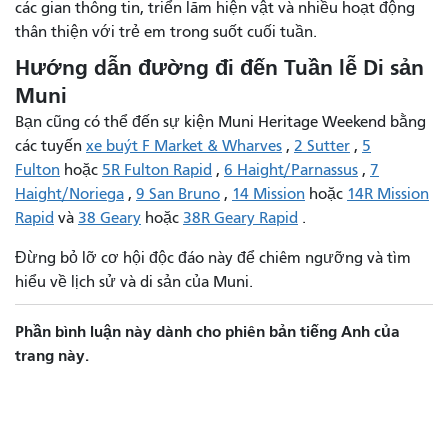
các gian thông tin, triển lãm hiện vật và nhiều hoạt động
thân thiện với trẻ em trong suốt cuối tuần.
Hướng dẫn đường đi đến Tuần lễ Di sản
Muni
Bạn cũng có thể đến sự kiện Muni Heritage Weekend bằng
các tuyến
xe buýt F Market & Wharves
,
2 Sutter
,
5
Fulton
hoặc
5R Fulton Rapid
,
6 Haight/Parnassus
,
7
Haight/Noriega
,
9 San Bruno
,
14 Mission
hoặc
14R Mission
Rapid
và
38 Geary
hoặc
38R Geary Rapid
.
Đừng bỏ lỡ cơ hội độc đáo này để chiêm ngưỡng và tìm
hiểu về lịch sử và di sản của Muni.
Phần bình luận này dành cho phiên bản tiếng Anh của
trang này.