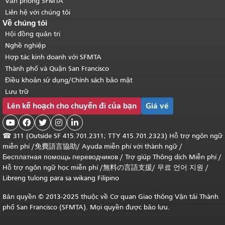
Văn phòng SFMTA
Liên hệ với chúng tôi
Về chúng tôi
Hội đồng quản trị
Nghề nghiệp
Hợp tác kinh doanh với SFMTA
Thành phố và Quận San Francisco
Điều khoản sử dụng/Chính sách bảo mật
Lưu trữ
Lên kế hoạch cho chuyến đi của bạn
Giá vé





☎
311 (Outside SF 415.701.2311; TTY 415.701.2323) Hỗ trợ ngôn ngữ
miễn phí /
免費語言協助
/
Ayuda miễn phí với thành ngữ
/
Бесплатная помощь переводчиков
/
Trợ giúp Thông dịch Miễn phí
/
Hỗ trợ ngôn ngữ học
miễn phí
/
無料の言語支援
/
무료 언어 지원
/
Libreng tulong para sa wikang Filipino
Bản quyền © 2013-2025 thuộc về Cơ quan Giao thông Vận tải Thành
phố San Francisco (SFMTA). Mọi quyền được bảo lưu.