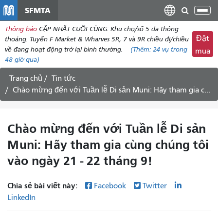
đến
SFMTA
Chu
nội
đổi
Thông báo
CẬP NHẬT CUỐI CÙNG: Khu chợ/số 5 đã thông
dung
điề
Đặt
thoáng. Tuyến F Market & Wharves 5R, 7 và 9R chiều đi/chiều
hư
về đang hoạt động trở lại bình thường.
(Thêm:
24 vụ
trong
mua
48 giờ qua)
Trang chủ
Tin tức
Chào mừng đến với Tuần lễ Di sản Muni: Hãy tham gia cùng chúng tôi vào ngày 21 - 22 tháng 9!
Chào mừng đến với Tuần lễ Di sản
Muni: Hãy tham gia cùng chúng tôi
vào ngày 21 - 22 tháng 9!
Chia sẻ bài viết này:
Facebook
Twitter
LinkedIn