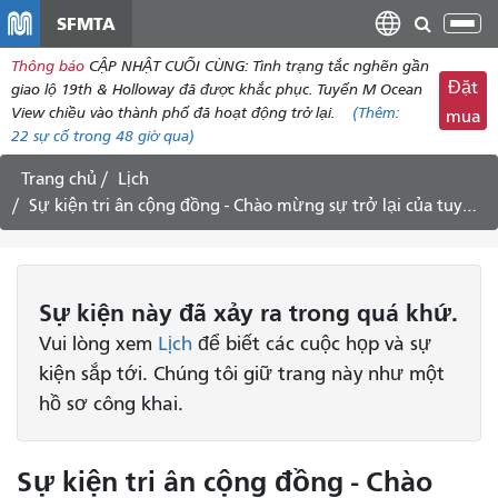
đến
SFMTA
Chu
nội
đổi
Thông báo
CẬP NHẬT CUỐI CÙNG: Tình trạng tắc nghẽn gần
dung
điề
Đặt
giao lộ 19th & Holloway đã được khắc phục. Tuyến M Ocean
hư
View chiều vào thành phố đã hoạt động trở lại.
(Thêm:
mua
22
sự cố trong 48 giờ qua)
Trang chủ
Lịch
Sự kiện tri ân cộng đồng - Chào mừng sự trở lại của tuyến tàu điện ngầm L, ngày 4 tháng 10 năm 2024
Sự kiện
này
đã xảy ra trong quá khứ.
Vui lòng xem
Lịch
để biết các cuộc họp và sự
kiện sắp tới. Chúng tôi giữ trang này như một
hồ sơ công khai.
Sự kiện tri ân cộng đồng - Chào