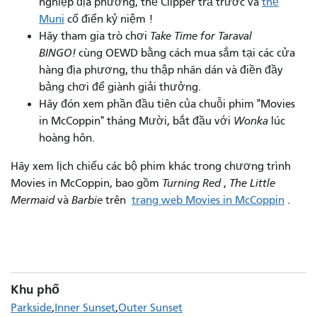
nghiệp địa phương, thẻ Clipper trả trước và
thẻ
Muni
cổ điển kỷ niệm !
Hãy tham gia trò chơi
Take Time for Taraval
BINGO!
cùng OEWD bằng cách mua sắm tại các cửa
hàng địa phương, thu thập nhãn dán và điền đầy
bảng chơi để giành giải thưởng.
Hãy đón xem phần đầu tiên của chuỗi phim "Movies
in McCoppin" tháng Mười, bắt đầu với
Wonka
lúc
hoàng hôn.
Hãy xem lịch chiếu các bộ phim khác trong chương trình
Movies in McCoppin, bao gồm
Turning Red
,
The Little
Mermaid
và
Barbie
trên
trang web Movies in McCoppin
.
Khu phố
Parkside
Inner Sunset
Outer Sunset