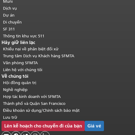
của trang này được lặp lại trên mọi
Muni
trang.
Quay lại đầu trang nội dung
Dịch vụ
chính
.
Dự án
Di chuyển
SF 311
Thông tin khu vực 511
Hãy giữ liên lạc
Khiếu nại về phân biệt đối xử
Trung tâm Dịch vụ Khách hàng SFMTA
Văn phòng SFMTA
Liên hệ với chúng tôi
Về chúng tôi
Hội đồng quản trị
Nghề nghiệp
Hợp tác kinh doanh với SFMTA
Thành phố và Quận San Francisco
Điều khoản sử dụng/Chính sách bảo mật
Lưu trữ
Lên kế hoạch cho chuyến đi của bạn
Giá vé