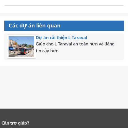
Các dự án liên quan
Dự án cải thiện L Taraval
Giúp cho L Taraval an toàn hơn và đáng
tin cậy hơn.
Cần trợ giúp?
Kết thúc nội dung trang.
Phần còn lại