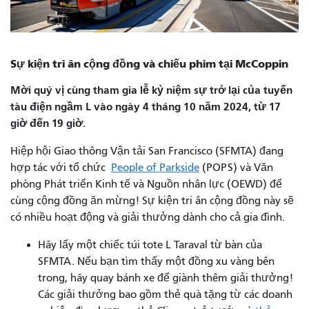
Sự kiện tri ân cộng đồng và chiếu phim tại McCoppin
Mời quý vị cùng tham gia lễ kỷ niệm sự trở lại của tuyến
tàu điện ngầm L vào ngày 4 tháng 10 năm 2024, từ 17
giờ đến 19 giờ.
Hiệp hội Giao thông Vận tải San Francisco (SFMTA) đang
hợp tác với tổ chức
People of Parkside
(POPS) và Văn
phòng Phát triển Kinh tế và Nguồn nhân lực (OEWD) để
cùng cộng đồng ăn mừng! Sự kiện tri ân cộng đồng này sẽ
có nhiều hoạt động và giải thưởng dành cho cả gia đình.
Hãy lấy một chiếc túi tote L Taraval từ bàn của
SFMTA. Nếu bạn tìm thấy một đồng xu vàng bên
trong, hãy quay bánh xe để giành thêm giải thưởng!
Các giải thưởng bao gồm thẻ quà tặng từ các doanh