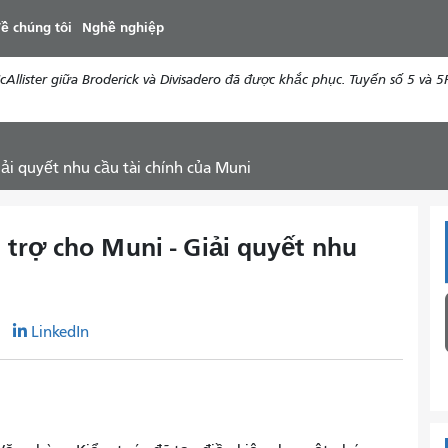
đến
ề chúng tôi
Nghề nghiệp
nội
dung
ister giữa Broderick và Divisadero đã được khắc phục. Tuyến số 5 và 5R 
ải quyết nhu cầu tài chính của Muni
 trợ cho Muni - Giải quyết nhu
r
LinkedIn