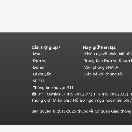
Cần trợ giúp?
Hãy giữ liên lạc
Kết
thúc
Muni
Khiếu nại về phân biệt đố
nội
Dịch vụ
Trung tâm Dịch vụ Khách
dung
Dự án
Văn phòng SFMTA
trang.
Phần
Di chuyển
Liên hệ với chúng tôi
còn
SF 311
lại
Thông tin khu vực 511
của
☎
311 (Outside SF 415.701.2311; TTY 415.701.2323) H
trang
Thông dịch Miễn phí
/ Hỗ trợ ngôn ngữ học
miễn phí
/
này
được
Bản quyền © 2013-2025 thuộc về Cơ quan Giao thông 
lặp
lại
trên