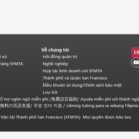
Về chúng tôi
Lê
i xử
Hội đồng quản trị

 hàng SFMTA
Nghề nghiệp
Hợp tác kinh doanh với SFMTA
Thành phố và Quận San Francisco
Điều khoản sử dụng/Chính sách bảo mật
Lưu trữ
ỗ trợ ngôn ngữ miễn phí /
免費語言協助
/
Ayuda miễn phí với thành ng
無料の言語支援
/
무료 언어 지원
/
Libreng tulong para sa wikang Filipino
Vận tải Thành phố San Francisco (SFMTA). Mọi quyền được bảo lưu.