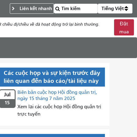
Liên kết nhanh
Tiếng Việt
Đặt
chiều đi/chiều về đã hoạt động trở lại bình thường.
mua
Các cuộc họp và sự kiện trước đây
liên quan đến báo cáo/tài liệu này
Biên bản cuộc họp Hội đồng quản trị,
Jul
ngày 15 tháng 7 năm 2025
15
Xem lại các cuộc họp Hội đồng quản trị
trực tuyến