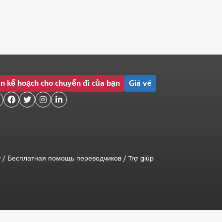
n kế hoạch cho chuyến đi của bạn
Giá vé




ữ
/
Бесплатная помощь переводчиков
/
Trợ giúp