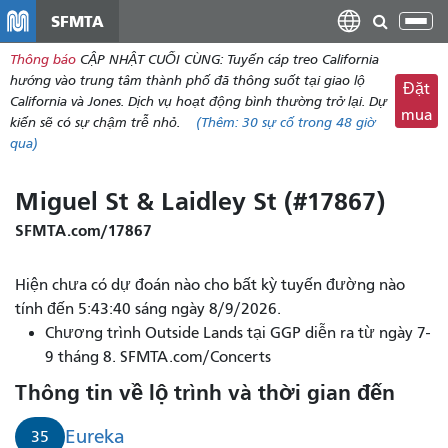
đến
SFMTA
Chu
nội
đổi
Thông báo
CẬP NHẬT CUỐI CÙNG: Tuyến cáp treo California
dung
điề
hướng vào trung tâm thành phố đã thông suốt tại giao lộ
Đặt
hư
California và Jones. Dịch vụ hoạt động bình thường trở lại. Dự
mua
kiến ​​sẽ có sự chậm trễ nhỏ.
(Thêm:
30
sự cố trong 48 giờ
qua)
Miguel St & Laidley St (#17867)
SFMTA.com/17867
Hiện chưa có dự đoán nào cho bất kỳ tuyến đường nào
tính đến 5:43:40 sáng ngày 8/9/2026.
Chương trình Outside Lands tại GGP diễn ra từ ngày 7-
9 tháng 8. SFMTA.com/Concerts
Thông tin về lộ trình và thời gian đến
Eureka
35