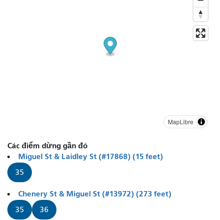
MapLibre
Các điểm dừng gần đó
Miguel St & Laidley St (#17868) (15 feet)
35
Chenery St & Miguel St (#13972) (273 feet)
35
36