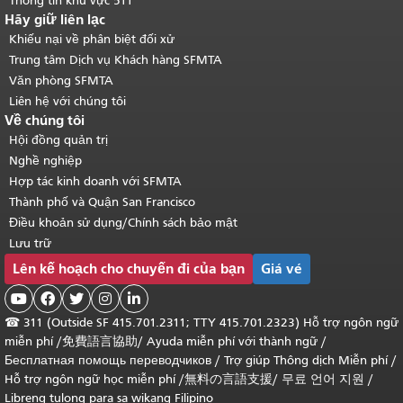
Thông tin khu vực 511
Hãy giữ liên lạc
Khiếu nại về phân biệt đối xử
Trung tâm Dịch vụ Khách hàng SFMTA
Văn phòng SFMTA
Liên hệ với chúng tôi
Về chúng tôi
Hội đồng quản trị
Nghề nghiệp
Hợp tác kinh doanh với SFMTA
Thành phố và Quận San Francisco
Điều khoản sử dụng/Chính sách bảo mật
Lưu trữ
Lên kế hoạch cho chuyến đi của bạn
Giá vé





☎
311 (Outside SF 415.701.2311; TTY 415.701.2323) Hỗ trợ ngôn ngữ
miễn phí /
免費語言協助
/
Ayuda miễn phí với thành ngữ
/
Бесплатная помощь переводчиков
/
Trợ giúp Thông dịch Miễn phí
/
Hỗ trợ ngôn ngữ học
miễn phí
/
無料の言語支援
/
무료 언어 지원
/
Libreng tulong para sa wikang Filipino