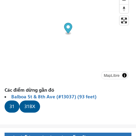
MapLibre
Các điểm dừng gần đó
Balboa St & 8th Ave (#13037) (93 feet)
31
31BX