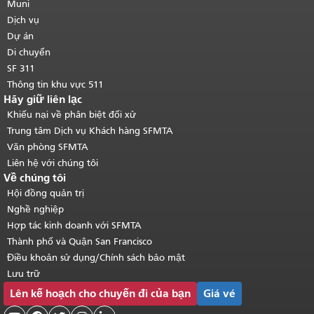
của trang này được lặp lại trên mọi
Muni
trang.
Quay lại đầu trang nội dung
Dịch vụ
chính
.
Dự án
Di chuyển
SF 311
Thông tin khu vực 511
Hãy giữ liên lạc
Khiếu nại về phân biệt đối xử
Trung tâm Dịch vụ Khách hàng SFMTA
Văn phòng SFMTA
Liên hệ với chúng tôi
Về chúng tôi
Hội đồng quản trị
Nghề nghiệp
Hợp tác kinh doanh với SFMTA
Thành phố và Quận San Francisco
Điều khoản sử dụng/Chính sách bảo mật
Lưu trữ
Lên kế hoạch cho chuyến đi của bạn
Giá vé