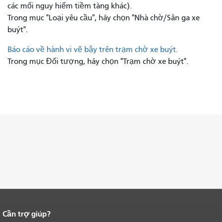
các mối nguy hiểm tiềm tàng khác).
Trong mục "Loại yêu cầu", hãy chọn "Nhà chờ/Sân ga xe
buýt".
Báo cáo về hành vi vẽ bậy trên trạm chờ xe buýt.
Trong mục Đối tượng, hãy chọn "Trạm chờ xe buýt".
Cần trợ giúp?
Kết thúc nội dung trang.
Phần còn lại