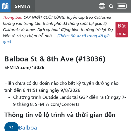
đến
SFMTA
Chu
nội
đổi
Thông báo
CẬP NHẬT CUỐI CÙNG: Tuyến cáp treo California
dung
điề
hướng vào trung tâm thành phố đã thông suốt tại giao lộ
Đặt
hư
California và Jones. Dịch vụ hoạt động bình thường trở lại. Dự
mua
kiến ​​sẽ có sự chậm trễ nhỏ.
(Thêm:
30
sự cố trong 48 giờ
qua)
Balboa St & 8th Ave (#13036)
SFMTA.com/13036
Hiện chưa có dự đoán nào cho bất kỳ tuyến đường nào
tính đến 6:41:51 sáng ngày 9/8/2026.
Chương trình Outside Lands tại GGP diễn ra từ ngày 7-
9 tháng 8. SFMTA.com/Concerts
Thông tin về lộ trình và thời gian đến
Balboa
31