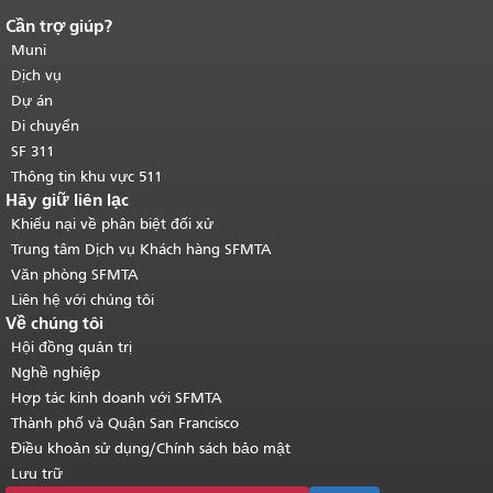
Cần trợ giúp?
Kết thúc nội dung trang.
Phần còn lại
của trang này được lặp lại trên mọi
Muni
trang.
Quay lại đầu trang nội dung
Dịch vụ
chính
.
Dự án
Di chuyển
SF 311
Thông tin khu vực 511
Hãy giữ liên lạc
Khiếu nại về phân biệt đối xử
Trung tâm Dịch vụ Khách hàng SFMTA
Văn phòng SFMTA
Liên hệ với chúng tôi
Về chúng tôi
Hội đồng quản trị
Nghề nghiệp
Hợp tác kinh doanh với SFMTA
Thành phố và Quận San Francisco
Điều khoản sử dụng/Chính sách bảo mật
Lưu trữ