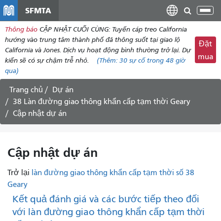
đến
SFMTA
Chu
nội
đổi
Thông báo
CẬP NHẬT CUỐI CÙNG: Tuyến cáp treo California
dung
điề
hướng vào trung tâm thành phố đã thông suốt tại giao lộ
Đặt
hư
California và Jones. Dịch vụ hoạt động bình thường trở lại. Dự
mua
kiến ​​sẽ có sự chậm trễ nhỏ.
(Thêm:
30
sự cố trong 48 giờ
qua)
Trang chủ
Dự án
38 Làn đường giao thông khẩn cấp tạm thời Geary
Cập nhật dự án
Cập nhật dự án
Trở lại
làn đường giao thông khẩn cấp tạm thời số 38
Geary
Kết quả đánh giá và các bước tiếp theo đối
với làn đường giao thông khẩn cấp tạm thời