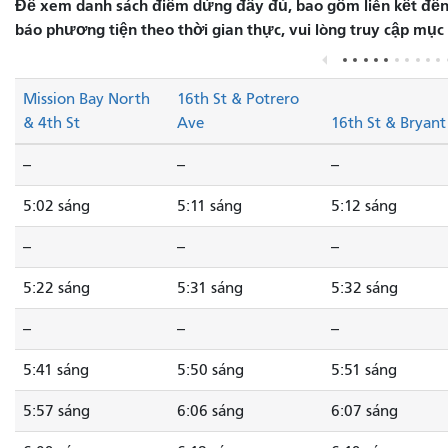
Để xem danh sách điểm dừng đầy đủ, bao gồm liên kết đến 
báo phương tiện theo thời gian thực, vui lòng truy cập mục
Mission Bay North
16th St & Potrero
& 4th St
Ave
16th St & Bryant
--
--
--
5:02 sáng
5:11 sáng
5:12 sáng
--
--
--
5:22 sáng
5:31 sáng
5:32 sáng
--
--
--
5:41 sáng
5:50 sáng
5:51 sáng
5:57 sáng
6:06 sáng
6:07 sáng