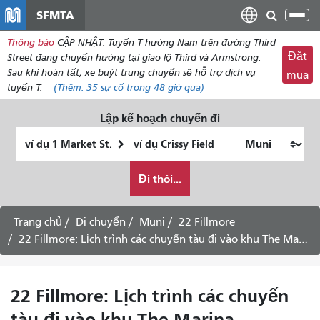
đến
SFMTA
Chu
nội
đổi
Thông báo
CẬP NHẬT: Tuyến T hướng Nam trên đường Third
dung
điề
Đặt
Street đang chuyển hướng tại giao lộ Third và Armstrong.
hư
Sau khi hoàn tất, xe buýt trung chuyển sẽ hỗ trợ dịch vụ
mua
tuyến T.
(Thêm:
35
sự cố trong 48 giờ qua)
Lập kế hoạch chuyến đi
Vị
Địa
trí
điểm
Tôi
bắt
kết
Đi thôi...
muốn
đầu
thúc
đi
du
Trang chủ
Di chuyển
Muni
22 Fillmore
lịch
22 Fillmore: Lịch trình các chuyến tàu đi vào khu The Marina -
như
thế
nào
22 Fillmore: Lịch trình các chuyến
tàu đi vào khu The Marina -