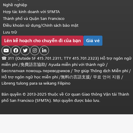
Nghề nghiệp
Hợp tác kinh doanh với SFMTA
Thành phố và Quận San Francisco
Điều khoản sử dụng/Chính sách bảo mật
Lưu trữ
Lên kế hoạch cho chuyến đi của bạn
Giá vé





☎
311 (Outside SF 415.701.2311; TTY 415.701.2323) Hỗ trợ ngôn ngữ
miễn phí /
免費語言協助
/
Ayuda miễn phí với thành ngữ
/
Бесплатная помощь переводчиков
/
Trợ giúp Thông dịch Miễn phí
/
Hỗ trợ ngôn ngữ học
miễn phí
/
無料の言語支援
/
무료 언어 지원
/
Libreng tulong para sa wikang Filipino
Bản quyền © 2013-2025 thuộc về Cơ quan Giao thông Vận tải Thành
phố San Francisco (SFMTA). Mọi quyền được bảo lưu.