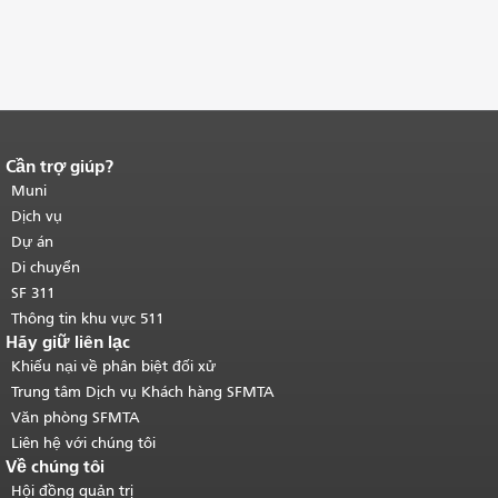
Cần trợ giúp?
Kết thúc nội dung trang.
Phần còn lại
của trang này được lặp lại trên mọi
Muni
trang.
Quay lại đầu trang nội dung
Dịch vụ
chính
.
Dự án
Di chuyển
SF 311
Thông tin khu vực 511
Hãy giữ liên lạc
Khiếu nại về phân biệt đối xử
Trung tâm Dịch vụ Khách hàng SFMTA
Văn phòng SFMTA
Liên hệ với chúng tôi
Về chúng tôi
Hội đồng quản trị