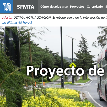
SFMTA
Cómo desplazarse
Proyectos
Calendario
S
Alertas
ÚLTIMA ACTUALIZACIÓN: El retraso cerca de la intersección de la 
las últimas 48 horas)
Proyecto de