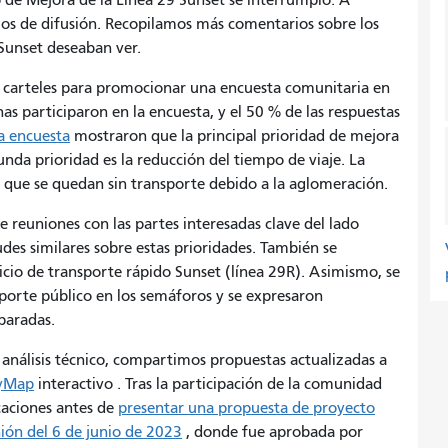
 de Mejora de la Línea 29 Sunset se interrumpió. A
s de difusión. Recopilamos más comentarios sobre los
 Sunset deseaban ver.
ron carteles para promocionar una encuesta comunitaria en
as participaron en la encuesta, y el 50 % de las respuestas
la encuesta
mostraron que la principal prioridad de mejora
unda prioridad es la reducción del tiempo de viaje. La
as que se quedan sin transporte debido a la aglomeración.
e reuniones con las partes interesadas clave del lado
des similares sobre estas prioridades. También se
cio de transporte rápido Sunset (línea 29R). Asimismo, se
sporte público en los semáforos y se expresaron
paradas.
 análisis técnico, compartimos propuestas actualizadas a
yMap
interactivo . Tras la participación de la comunidad
caciones antes de
presentar una propuesta de proyecto
nión del 6 de junio de 2023
, donde fue aprobada por