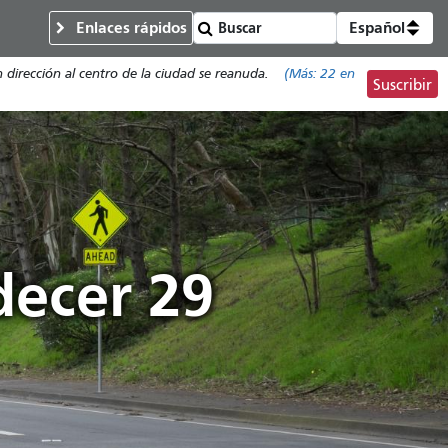
Enlaces rápidos
Español
n dirección al centro de la ciudad se reanuda.
(Más:
22
en
Suscribir
decer 29