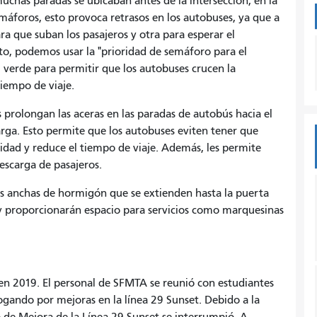
uchas paradas se ubicaban antes de la intersección, en la
máforos, esto provoca retrasos en los autobuses, ya que a
a que suban los pasajeros y otra para esperar el
sto, podemos usar la "prioridad de semáforo para el
z verde para permitir que los autobuses crucen la
tiempo de viaje.
s prolongan las aceras en las paradas de autobús hacia el
carga. Esto permite que los autobuses eviten tener que
lidad y reduce el tiempo de viaje. Además, les permite
descarga de pasajeros.
as anchas de hormigón que se extienden hasta la puerta
 y proporcionarán espacio para servicios como marquesinas
en 2019. El personal de SFMTA se reunió con estudiantes
ogando por mejoras en la línea 29 Sunset. Debido a la