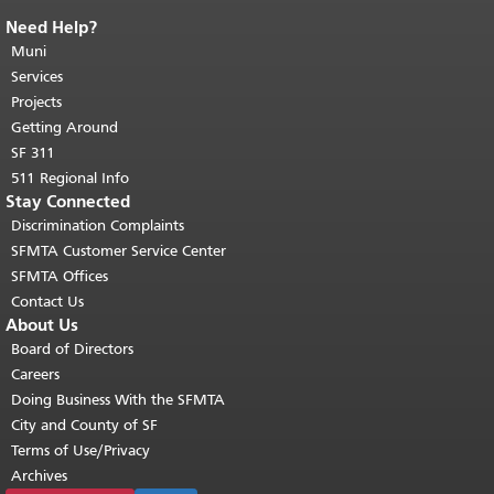
Need Help?
End of page content.
The rest of this
page repeats on every page.
Muni
Return to
top of main content.
"
Services
Projects
Getting Around
SF 311
511 Regional Info
Stay Connected
Discrimination Complaints
SFMTA Customer Service Center
SFMTA Offices
Contact Us
About Us
Board of Directors
Careers
Doing Business With the SFMTA
City and County of SF
Terms of Use/Privacy
Archives