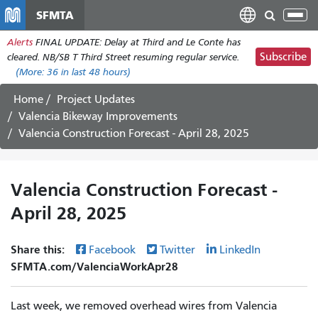
Skip
SFMTA
Tog
to
nav
Alerts
FINAL UPDATE: Delay at Third and Le Conte has
main
Subscribe
cleared. NB/SB T Third Street resuming regular service.
content
(More:
36
in last 48 hours)
Home
Project Updates
Valencia Bikeway Improvements
Valencia Construction Forecast - April 28, 2025
Valencia Construction Forecast -
April 28, 2025
Share this:
Facebook
Twitter
LinkedIn
SFMTA.com/ValenciaWorkApr28
Last week, we removed overhead wires from Valencia