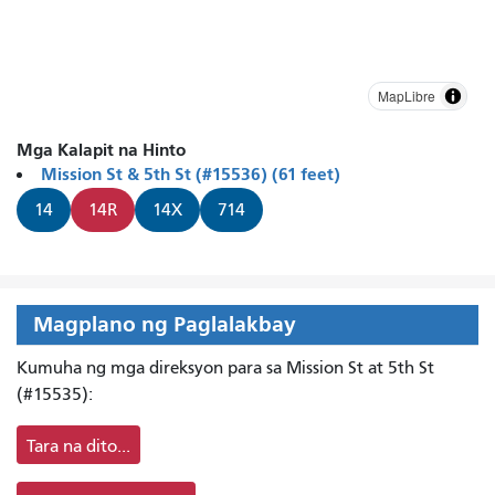
MapLibre
Mga Kalapit na Hinto
Mission St & 5th St (#15536) (61 feet)
14
14R
14X
714
Magplano ng Paglalakbay
Kumuha ng mga direksyon para sa Mission St at 5th St
(#15535):
Tara na dito...