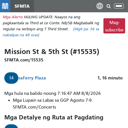
Laktawan
SFMTA
I-
ang
tog
Mga Alerto
HULING UPDATE: Naayos na ang
pangunahing
ang
Mag-
pagkaantala sa Third at Le Conte. NB/SB Magbabalik ng
nilalaman
nab
regular na serbisyo ang T Third Street.
(Higit pa:
36
sa
subscribe
nakalipas na 48 oras)
Mission St & 5th St (#15535)
SFMTA.com/15535
sa
Ferry Plaza
1, 16
minuto
14
Darating
Mga hula na balido noong 7:16:47 AM 8/8/2026
ang
Mga Lupain sa Labas sa GGP Agosto 7-9.
14
SFMTA.com/Concerts
Mission
Mga Detalye ng Ruta at Pagdating
papuntang
Ferry