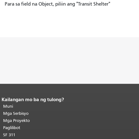
Para sa field na Object, piliin ang "Transit Shelter"
Kailangan mo ba ng tulong?
Katapusan ng nilalaman ng
pahina.
Muni
Ang natitirang bahagi ng
pahinang ito ay nauulit sa bawat
Mga Serbisyo
pahina.
Bumalik sa tuktok ng
Mga Proyekto
pangunahing nilalaman
.
Paglilibot
SF 311