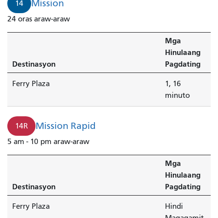
Mission
14
Plaza
24 oras araw-araw
sa
loob
Mga
ng
Hinulaang
1
Destinasyon
Pagdating
minuto.
Ferry Plaza
1, 16
minuto
Mission Rapid
14R
5 am - 10 pm araw-araw
Mga
Hinulaang
Destinasyon
Pagdating
Ferry Plaza
Hindi
Magagamit