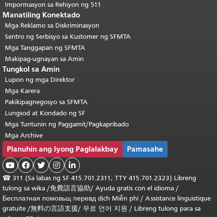
Impormasyon sa Rehiyon ng 511
Manatiling Konektado
Mga Reklamo sa Diskriminasyon
Sentro ng Serbisyo sa Kustomer ng SFMTA
Mga Tanggapan ng SFMTA
Makipag-ugnayan sa Amin
Tungkol sa Amin
Lupon ng mga Direktor
Mga Karera
Pakikipagnegosyo sa SFMTA
Lungsod at Kondado ng SF
Mga Tuntunin ng Paggamit/Pagkapribado
Mga Archive
Planuhin ang Iyong Paglalakbay
Pamasahe





☎
311 (Sa labas ng SF 415.701.2311; TTY 415.701.2323) Libreng
tulong sa wika /
免費語言協助
/
Ayuda gratis con el idioma
/
Бесплатная
помовьщ
перевд
dịch Miễn phí
/
Assistance linguistique
gratuite
/
無料の言語支援
/
무료 언어 지원
/
Libreng tulong para sa