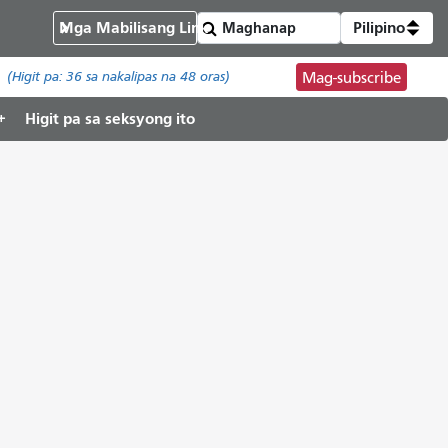
Mga Mabilisang Link
Pilipino
(Higit pa:
36
sa nakalipas na 48 oras)
Mag-subscribe
Higit pa sa seksyong ito