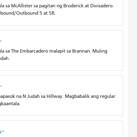
sa McAllister sa pagitan ng Broderick at Divisadero.
Inbound/Outbound 5 at 5R.
a sa The Embarcadero malapit sa Brannan. Muling
udah.
pasok na N Judah sa Hillway. Magbabalik ang regular
gkaantala.
a