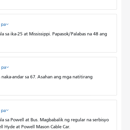
 pa
sa ika-25 at Mississippi. Papasok/Palabas na 48 ang
 pa
aka-andar sa 67. Asahan ang mga natitirang
 pa
 sa Powell at Bus. Magbabalik ng regular na serbisyo
l Hyde at Powell Mason Cable Car.