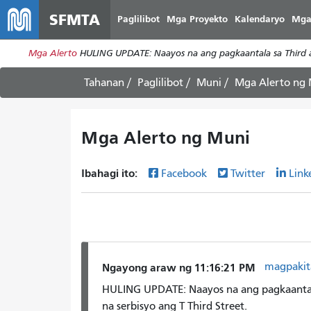
SFMTA
Paglilibot
Mga Proyekto
Kalendaryo
Mga
Mga Alerto
HULING UPDATE: Naayos na ang pagkaantala sa Third at
Tahanan
Paglilibot
Muni
Mga Alerto ng
Mga Alerto ng Muni
Ibahagi ito:
Facebook
Twitter
Link
magpakit
Ngayong araw ng 11:16:21 PM
HULING UPDATE: Naayos na ang pagkaantala
na serbisyo ang T Third Street.