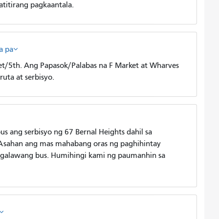
atitirang pagkaantala.
a pa
/5th. Ang Papasok/Palabas na F Market at Wharves
ruta at serbisyo.
us ang serbisyo ng 67 Bernal Heights dahil sa
Asahan ang mas mahabang oras ng paghihintay
ngalawang bus. Humihingi kami ng paumanhin sa