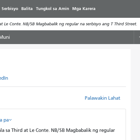
Laktawan
 Serbisyo
Balita
Tungkol sa Amin
Mga Karera
ang
pangunahing
 Le Conte. NB/SB Magbabalik ng regular na serbisyo ang T Third Street.
nilalaman
 Muni
edIn
Palawakin Lahat
a pa
 sa Third at Le Conte. NB/SB Magbabalik ng regular