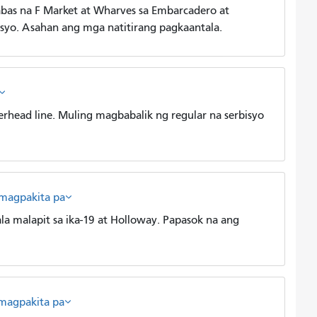
bas na F Market at Wharves sa Embarcadero at
syo. Asahan ang mga natitirang pagkaantala.
rhead line. Muling magbabalik ng regular na serbisyo
magpakita pa
 malapit sa ika-19 at Holloway. Papasok na ang
magpakita pa