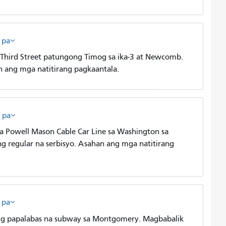
 pa
Third Street patungong Timog sa ika-3 at Newcomb.
n ang mga natitirang pagkaantala.
 pa
 Powell Mason Cable Car Line sa Washington sa
g regular na serbisyo. Asahan ang mga natitirang
 pa
ng papalabas na subway sa Montgomery. Magbabalik