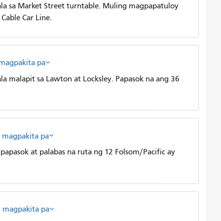
a sa Market Street turntable. Muling magpapatuloy
Cable Car Line.
magpakita pa
 malapit sa Lawton at Locksley. Papasok na ang 36
magpakita pa
apasok at palabas na ruta ng 12 Folsom/Pacific ay
magpakita pa