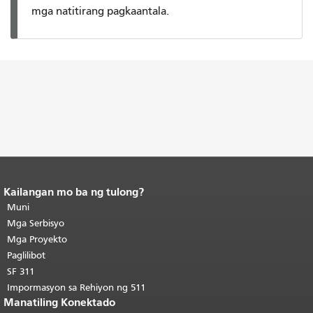
mga natitirang pagkaantala.
Kailangan mo ba ng tulong?
Katapusan ng nilalaman ng
pahina.
Muni
Ang natitirang bahagi ng
pahinang ito ay nauulit sa bawat
Mga Serbisyo
pahina.
Bumalik sa tuktok ng
Mga Proyekto
pangunahing nilalaman
.
Paglilibot
SF 311
Impormasyon sa Rehiyon ng 511
Manatiling Konektado