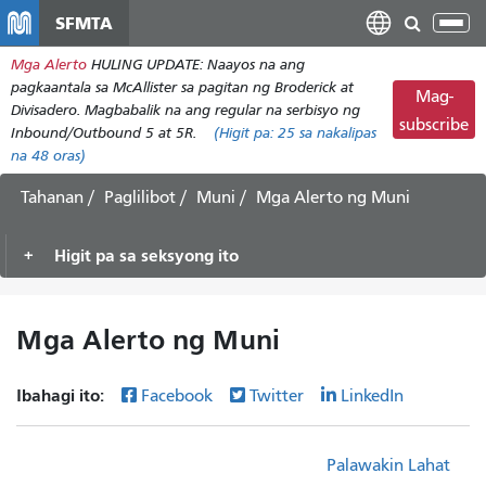
Laktawan
SFMTA
I-
ang
tog
Mga Alerto
HULING UPDATE: Naayos na ang
pangunahing
ang
pagkaantala sa McAllister sa pagitan ng Broderick at
nilalaman
Mag-
nab
Divisadero. Magbabalik na ang regular na serbisyo ng
subscribe
Inbound/Outbound 5 at 5R.
(Higit pa:
25
sa nakalipas
na 48 oras)
Tahanan
Paglilibot
Muni
Mga Alerto ng Muni
Higit pa sa seksyong ito
Mga Alerto ng Muni
Ibahagi ito:
Facebook
Twitter
LinkedIn
Palawakin Lahat