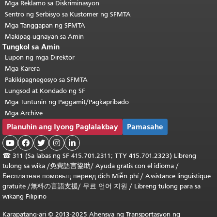
Mga Reklamo sa Diskriminasyon
Sentro ng Serbisyo sa Kustomer ng SFMTA
Mga Tanggapan ng SFMTA
Makipag-ugnayan sa Amin
Tungkol sa Amin
Lupon ng mga Direktor
Mga Karera
Pakikipagnegosyo sa SFMTA
Lungsod at Kondado ng SF
Mga Tuntunin ng Paggamit/Pagkapribado
Mga Archive
Planuhin ang Iyong Paglalakbay
Pamasahe





☎
311 (Sa labas ng SF 415.701.2311; TTY 415.701.2323) Libreng
tulong sa wika /
免費語言協助
/
Ayuda gratis con el idioma
/
Бесплатная
помовьщ
перевд
dịch Miễn phí
/
Assistance linguistique
gratuite
/
無料の言語支援
/
무료 언어 지원
/
Libreng tulong para sa
wikang Filipino
Karapatang-ari © 2013-2025 Ahensya ng Transportasyon ng