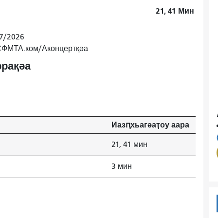
21, 41
Мин
/7/2026
 СФМТА.ком/Аконцертқәа
рақәа
Иазԥхьагәаҭоу аара
21, 41 мин
3 мин