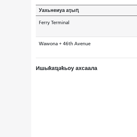
Уахьнеиуа аҭыԥ
Ferry Terminal
Wawona + 46th Avenue
Ишыҟаҵәҟьоу ахсаала