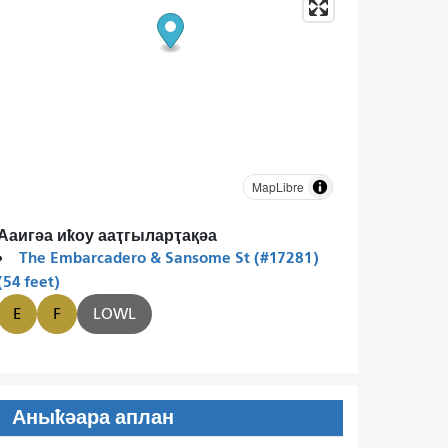
MapLibre
Ааигәа иҟоу ааҭгыларҭақәа
The Embarcadero & Sansome St (#17281)
(54 feet)
E
F
LOWL
Аныҟәара аплан