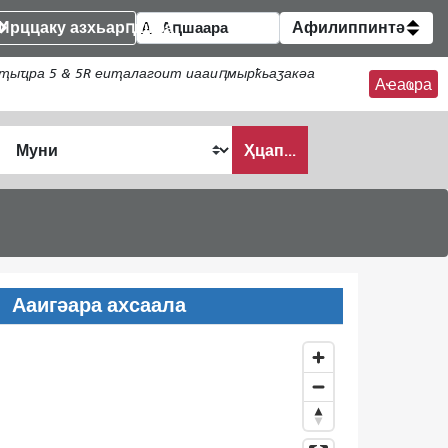
Ирццаку азхьарԥшқәа
Афилиппинтә
ҭыҵра 5 & 5R еиҭалагоит иааиԥмырҟьаӡакәа
Аҽаҩра
Ҳцап...
Ааигәара ахсаала