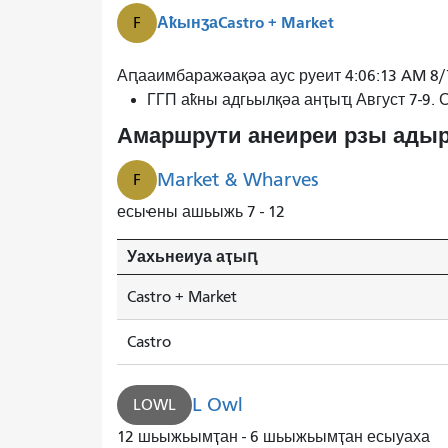
Аҟынӡа
Castro + Market
F
Ф
Аԥааимбаражәақәа аус руеит 4:06:13 AM 8
Маркет
ГГП аҟны адгьылқәа анҭыҵ Август 7-9.
&
Амаршрути анеиреи рзы адыр
Уорвс
3
Market & Wharves
F
минуҭ
есыҽны ашьыжь 7 - 12
рышьҭахь
иаауеит.
Уахьнеиуа аҭыԥ
Castro + Market
Castro
L Owl
LOWL
12 шьыжьымҭан - 6 шьыжьымҭан есыуаха