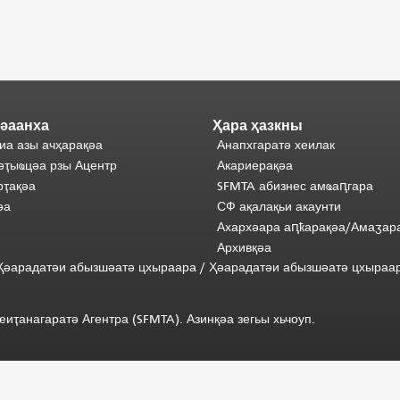
әаанха
Ҳара ҳазкны
иа азы ачҳарақәа
Анапхгаратә хеилак
әҭыҩцәа рзы Ацентр
Акариерақәа
ҭақәа
SFMTA абизнес амҩаԥгара
әа
СФ ақалақьи акаунти
Ахархәара аԥҟарақәа/Амаӡар
Архивқәа
) Ҳәарадатәи абызшәатә цхыраара
/
Ҳәарадатәи
абызшәатә
цхыраа
иҭанагаратә Агентра (SFMTA). Азинқәа зегьы хьчоуп.