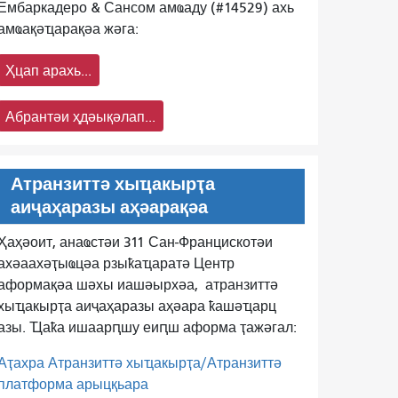
Ембаркадеро & Сансом амҩаду (#14529) ахь
амҩақәҵарақәа жәга:
Ҳцап арахь...
Абрантәи ҳдәықәлап...
Атранзиттә хыҵакырҭа
аиҷаҳаразы аҳәарақәа
Ҳаҳәоит, анаҩстәи 311 Сан-Францискотәи
ахәаахәҭыҩцәа рзыҟаҵаратә Центр
аформақәа шәхы иашәырхәа,
атранзиттә
хыҵакырҭа аиҷаҳаразы аҳәара ҟашәҵарц
азы. Ҵаҟа ишаарԥшу еиԥш аформа ҭажәгал:
Аҭахра Атранзиттә хыҵакырҭа/Атранзиттә
платформа арыцқьара