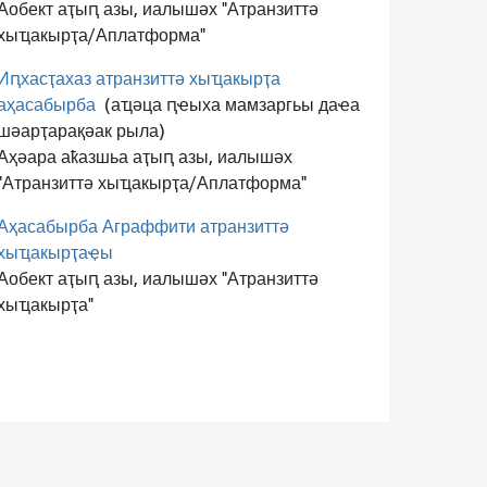
Аобект аҭыԥ азы, иалышәх "Атранзиттә
хыҵакырҭа/Аплатформа"
Иԥхасҭахаз атранзиттә хыҵакырҭа
аҳасабырба
(аҵәца ԥҽыха мамзаргьы даҽа
шәарҭарақәак рыла)
Аҳәара аҟазшьа аҭыԥ азы, иалышәх
"Атранзиттә хыҵакырҭа/Аплатформа"
Аҳасабырба Аграффити атранзиттә
хыҵакырҭаҿы
Аобект аҭыԥ азы, иалышәх "Атранзиттә
хыҵакырҭа"