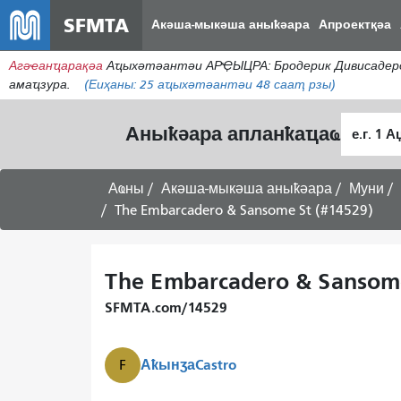
SFMTA
Акәша-мыкәша аныҟәара
Апроектқәа
Агәҽанҵарақәа
Аҵыхәтәантәи АРҾЫЦРА: Бродерик Дивисадеро
амаҵзура.
(Еиҳаны:
25
аҵыхәтәантәи 48 сааҭ рзы)
Алагара
Аныҟәара апланҟаҵаҩ
ҭыԥ
Аҩны
Акәша-мыкәша аныҟәара
Муни
The Embarcadero & Sansome St (#14529)
The Embarcadero & Sansome
SFMTA.com/14529
Аҟынӡа
Castro
F