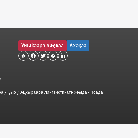
Уныҟәара еиҿкаа
Ахәқәа
�


�

а
ра
/
Ҭыр
/
Ацхыраара
лингвистикатә
хәыда
-
ԥсада