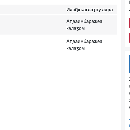
Иазԥхьагәаҭоу аара
Аԥааимбаражәа
ҟалаӡом
Аԥааимбаражәа
ҟалаӡом