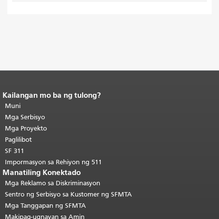
Kailangan mo ba ng tulong?
Katapusan ng nilalaman ng
pahina.
Muni
Ang natitirang bahagi ng
pahinang ito ay nauulit sa bawat
Mga Serbisyo
pahina.
Bumalik sa tuktok ng
Mga Proyekto
pangunahing nilalaman
.
Paglilibot
SF 311
Impormasyon sa Rehiyon ng 511
Manatiling Konektado
Mga Reklamo sa Diskriminasyon
Sentro ng Serbisyo sa Kustomer ng SFMTA
Mga Tanggapan ng SFMTA
Makipag-ugnayan sa Amin