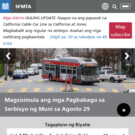
Laktawan
SFMTA
I-
ang
tog
Mga Alerto
HULING UPDATE: Naayos na ang papasok na
pangunahing
ang
California Cable Car Line sa California at Jones.
nilalaman
Mag-
nab
Magbabalik ang regular na serbisyo. Asahan ang mga
subscribe
natitirang pagkaantala.
(Higit pa:
30
sa nakalipas na 48
oras)
Mga Lupain sa Labas Agosto 7-9
Magsisimula ang mga Pagbabago sa
Hayaang Ihatid Ka ni Muni sa Tag-init
Pagtulay sa Ating Badyet para
Serbisyo ng Muni sa Agosto 29
Mailigtas ang Muni
Tagaplano ng Biyahe
Panimulang
Lokasyon