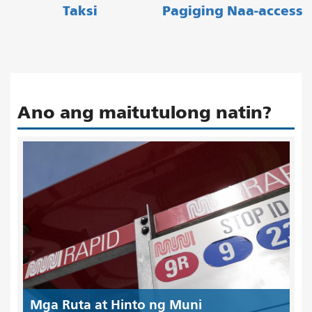
Taksi
Pagiging Naa-access
Ano ang maitutulong natin?
Mga Ruta at Hinto ng Muni