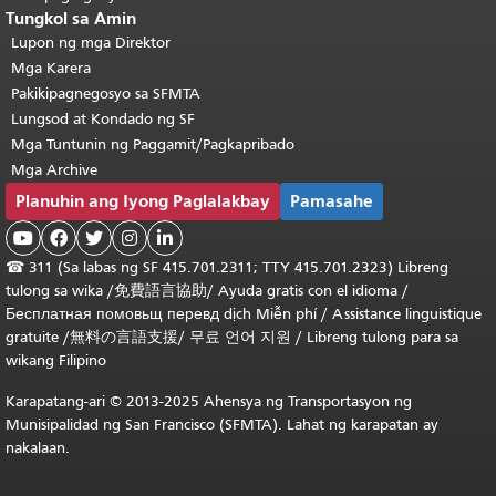
Tungkol sa Amin
Lupon ng mga Direktor
Mga Karera
Pakikipagnegosyo sa SFMTA
Lungsod at Kondado ng SF
Mga Tuntunin ng Paggamit/Pagkapribado
Mga Archive
Planuhin ang Iyong Paglalakbay
Pamasahe





☎
311 (Sa labas ng SF 415.701.2311; TTY 415.701.2323) Libreng
tulong sa wika /
免費語言協助
/
Ayuda gratis con el idioma
/
Бесплатная
помовьщ
перевд
dịch Miễn phí
/
Assistance linguistique
gratuite
/
無料の言語支援
/
무료 언어 지원
/
Libreng tulong para sa
wikang Filipino
Karapatang-ari © 2013-2025 Ahensya ng Transportasyon ng
Munisipalidad ng San Francisco (SFMTA). Lahat ng karapatan ay
nakalaan.