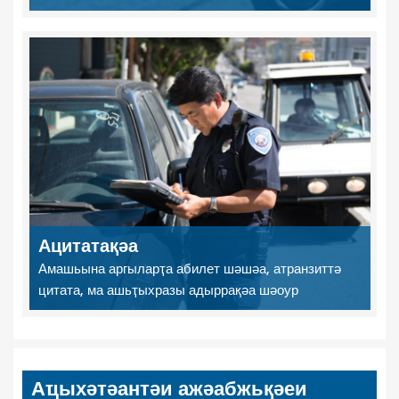
Ацитатақәа
Амашьына аргыларҭа абилет шәшәа, атранзиттә
цитата, ма ашьҭыхразы адыррақәа шәоур
Аҵыхәтәантәи ажәабжьқәеи