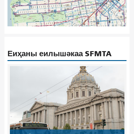
Еиҳаны еилышәкаа SFMTA