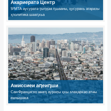
Акариератә Центр
SFMTA аусуратә ҭыԥқәа ԥшааны, ҳусурахь агаразы
ҳполитика шәаԥхьа
Амиссиеи аԥеиԥши
Сан-Франциско амаҵ аураҿы ҳхы злаҳархәо атәы
еилышәка