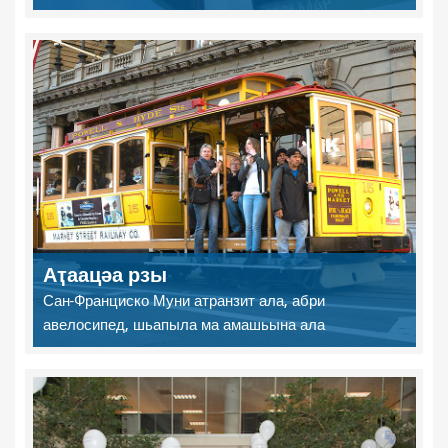
Аҭаацәа рзы
Сан-Франциско Муни атранзит ала, абри
авелосипед, шьапыла ма амашьына ала