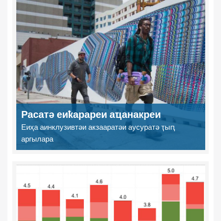
Расатә еиҟарареи аҵанакреи
Еиҳа аинклузивтәи акзааратәи аусуратә ҭыԥ
аргылара