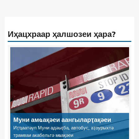
Иҳацхраар ҳалшозеи ҳара?
Муни амҩақәеи аангыларҭақәеи
Иҭҵаатәуп Муни адәыӷба, автобус, аҭоурыхтә
трамваи акабельтә мҩақәеи