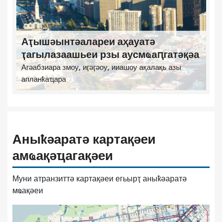
Аҭышәынтәалареи аҳауатә
ҭагылазаашьеи рзы аусмҩаԥгатәқәа
Агәабзиара змоу, иӷәӷәоу, ииашоу ақалақь азы
апланҟаҵара
Аныҟәаратә картақәеи
амҩақәҵагақәеи
Муни атранзиттә картақәеи егьырҭ аныҟәаратә
мҩақәеи