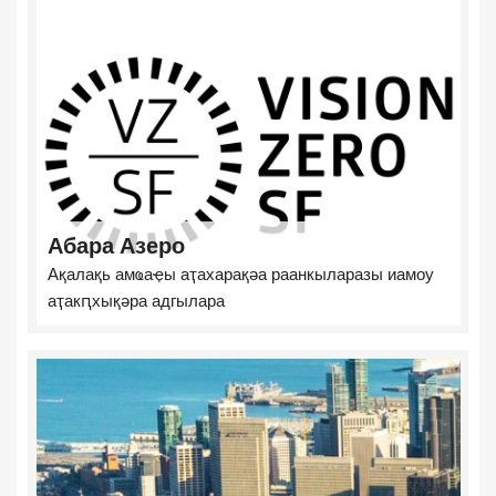
Абара Азеро
Ақалақь амҩаҿы аҭахарақәа раанкыларазы иамоу
аҭакԥхықәра адгылара