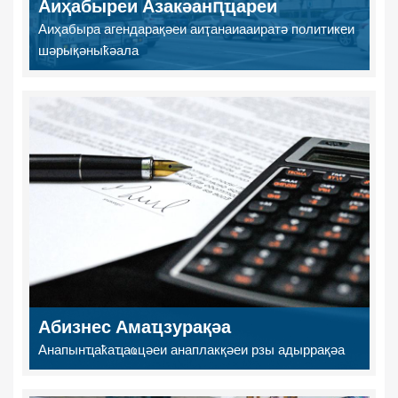
Аиҳабыреи Азакәанԥҵареи
Аиҳабыра агендарақәеи аиҭанаиааиратә политикеи
шәрықәныҟәала
Абизнес Амаҵзурақәа
Анапынҵаҟаҵаҩцәеи анаплакқәеи рзы адыррақәа