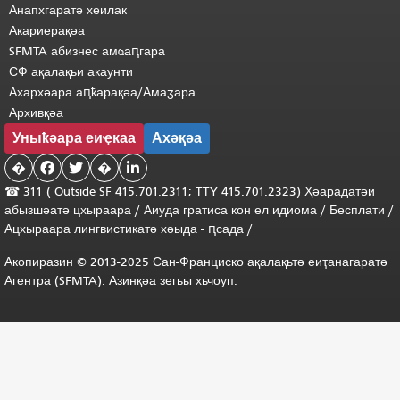
Анапхгаратә хеилак
Акариерақәа
SFMTA абизнес амҩаԥгара
СФ ақалақьи акаунти
Ахархәара аԥҟарақәа/Амаӡара
Архивқәа
Уныҟәара еиҿкаа
Ахәқәа
�


�

☎ 311 (
Outside
SF 415.701.2311; TTY 415.701.2323) Ҳәарадатәи
абызшәатә цхыраара /
Аиуда гратиса
кон
ел
идиома
/
Бесплати
/
Ацхыраара
лингвистикатә
хәыда
-
ԥсада
/
Акопиразин © 2013-2025 Сан-Франциско ақалақьтә еиҭанагаратә
Агентра (SFMTA). Азинқәа зегьы хьчоуп.