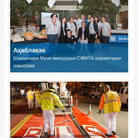
Аҳаблақәа
Шәааигәара Муни амаҵзуреи СФМТА апроектқәеи
шәыԥшаа