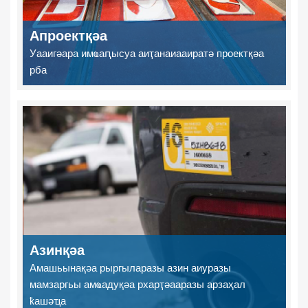
Апроектқәа
Уааигәара имҩаԥысуа аиҭанаиааиратә проектқәа
рба
Азинқәа
Амашьынақәа рыргыларазы азин аиуразы
мамзаргьы амҩадуқәа рхарҭәааразы арзаҳал
ҟашәҵа