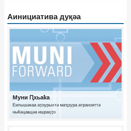
Аинициатива дуқәа
Муни Ԥхьаҟа
Еилышәкаа аҭоурыхтә маҵзура атранзиттә
ныҟәцаҩцәа ишраҳҭо