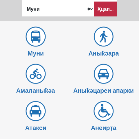
Аныҟәара
Ҳцап...
шԥасҭаху
Муни
Аныҟәара
Амаланыҟәа
Аныҟәцареи апарки
Атакси
Анеирҭа