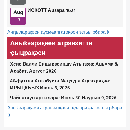
ИСКОТТ Аизара 1621
Aug
13
Аиԥыларақәеи аусмҩаԥгатәқәеи зегьы рбара
Аныҟәарақәеи атранзиттә
ҿыцрақәеи
Хеис Валли Еицырзеиԥшу Аҭыԥқәа: Аџьума &
Асабат, Август 2026
40-футтәи Автобустә Маҵзура Аԥсахрақәа:
ИРЫЦКЬЫЗ Июль 6, 2026
Чайнатаун ​​аргылара: Июль 30-Наурыс 9, 2026
Аныҟәарақәеи атранзитқәеи рҿыцрақәа зегьы рбара