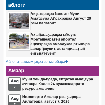
аблоги
Аиӷьтәрақәа ҟалоит: Муни
Амаҵзура Аԥсахрақәа Август 29
рзы иалагоит
Ахыԥхьаӡарақәа ыҟоуп:
Мраҭашәаратәи апортал
аԥсахрақәа амҩадуқәа рҭынчра
аанарԥшуеит, астанциа аҭыԥ
еиӷьнатәуеит
Аблог аҭыжьымҭақәа зегьы рбара
Амзар
Муни хәыда-ԥсада, еиҵатәу амаҵзура
Aug
аҽҭаҩра Калле 24 ауаажәларратә
7
ресурс амш аҽны
Инженертә Ажәлар рзыӡырҩра
Aug
Аилатәара, август 7, 2026
7