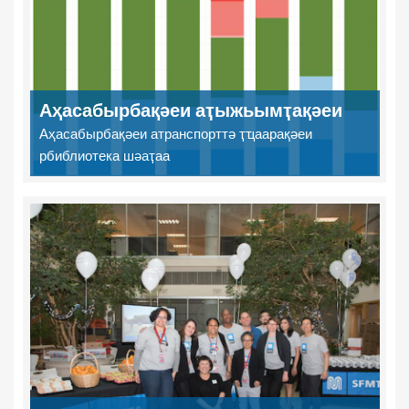
Аҳасабырбақәеи аҭыжьымҭақәеи
Аҳасабырбақәеи атранспорттә ҭҵаарақәеи
рбиблиотека шәаҭаа