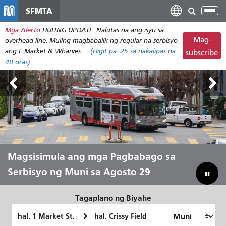
Laktawan
SFMTA
I-
ang
tog
Mga Alerto
HULING UPDATE: Nalutas na ang isyu sa
pangunahing
ang
Mag-
overhead line. Muling magbabalik ng regular na serbisyo
nilalaman
nab
ang F Market & Wharves.
(Higit pa:
25
sa nakalipas na
subscribe
48 oras)
Mga Lupain sa Labas Agosto 7-9
Magsisimula ang mga Pagbabago sa
Hayaang Ihatid Ka ni Muni sa Tag-init
Pagtulay sa Ating Badyet para
Serbisyo ng Muni sa Agosto 29
Mailigtas ang Muni
Tagaplano ng Biyahe
Panimulang
Lokasyon
Lokasyon
ng