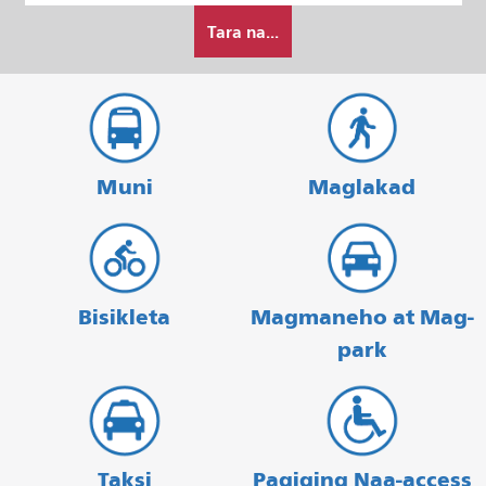
Paano
Pagtatapos
Tara na...
ko
gustong
maglakbay
Muni
Maglakad
Bisikleta
Magmaneho at Mag-
park
Taksi
Pagiging Naa-access