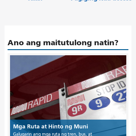
Ano ang maitutulong natin?
Mga Ruta at Hinto ng Muni
Galugarin ang mga ruta ng tren, bus, at