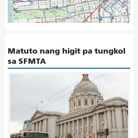
Matuto nang higit pa tungkol
sa SFMTA