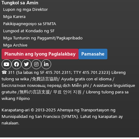
Tungkol sa Amin
Lupon ng mga Direktor
Mga Karera
Pakikipagnegosyo sa SFMTA
Lungsod at Kondado ng SF
Mga Tuntunin ng Paggamit/Pagkapribado
Mga Archive
Planuhin ang Iyong Paglalakbay
Pamasahe





☎
311 (Sa labas ng SF 415.701.2311; TTY 415.701.2323) Libreng
tulong sa wika /
免費語言協助
/
Ayuda gratis con el idioma
/
Бесплатная
помовьщ
перевд
dịch Miễn phí
/
Assistance linguistique
gratuite
/
無料の言語支援
/
무료 언어 지원
/
Libreng tulong para sa
wikang Filipino
Karapatang-ari © 2013-2025 Ahensya ng Transportasyon ng
Munisipalidad ng San Francisco (SFMTA). Lahat ng karapatan ay
nakalaan.