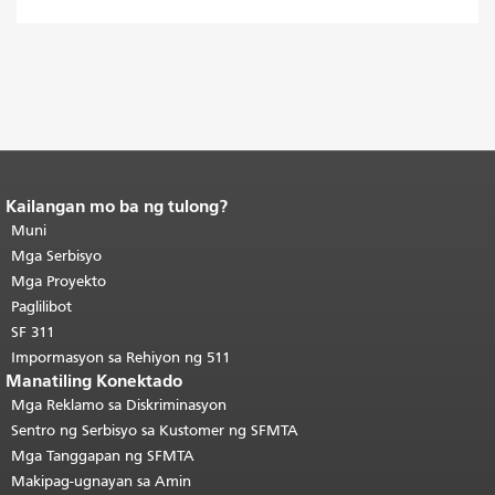
Kailangan mo ba ng tulong?
Katapusan ng nilalaman ng
pahina.
Muni
Ang natitirang bahagi ng
pahinang ito ay nauulit sa bawat
Mga Serbisyo
pahina.
Bumalik sa tuktok ng
Mga Proyekto
pangunahing nilalaman
.
Paglilibot
SF 311
Impormasyon sa Rehiyon ng 511
Manatiling Konektado
Mga Reklamo sa Diskriminasyon
Sentro ng Serbisyo sa Kustomer ng SFMTA
Mga Tanggapan ng SFMTA
Makipag-ugnayan sa Amin